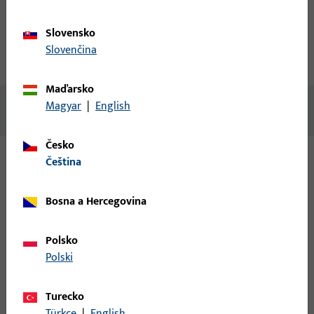
Popis produktu
Technické údaje
Slovensko
Slovenčina
Stahování
Maďarsko
Magyar
|
English
Žádný obsah není k dispozici
Česko
čeština
Varianty
Bosna a Hercegovina
Pro tento produkt jsou k dispozici následující varianty:
Polsko
6-37930-09-L-1 | Protiplech | Zap.plech
Polski
/U30x5/146/216/AT/NL15/Est
Turecko
Türkçe
|
English