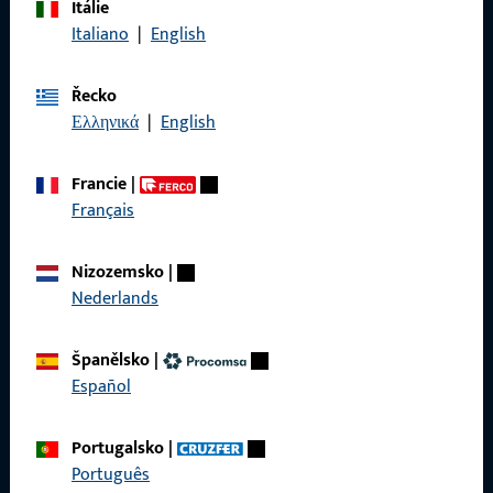
Itálie
Zavolejte nám
Italiano
|
English
Řecko
Ελληνικά
|
English
Obecné
Francie
|
Právní informace
Français
Ochrana osobních údajů
Nizozemsko
|
VOP
Nederlands
Španělsko
|
Español
Rychlý přístup
Portugalsko
|
Produkty
Português