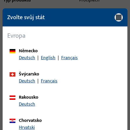
Typ produktu
Protiplech
Popis povrchu
ferGUard*stříbrná
Zvolte svůj stát
Hmotnost brutto
0,17 KG
Evropa
Balení
1 KS
Minimální objednací jednotka
1 KS
Německo
Deutsch
|
English
|
Français
Přihlášení
Švýcarsko
Pro získání informací o ceně nebo objednávku zboží se
Deutsch
|
Français
přihlaste svými zákaznickými údaji
Rakousko
Deutsch
přihlášení
Chorvatsko
Vytvořit účet
Hrvatski