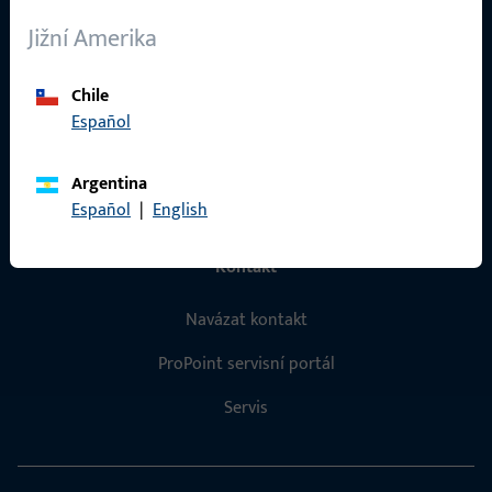
O nás
Jižní Amerika
Kariéra
Chile
Reference
Español
Katalog produktů
Argentina
Español
|
English
Kontakt
Navázat kontakt
ProPoint servisní portál
Servis