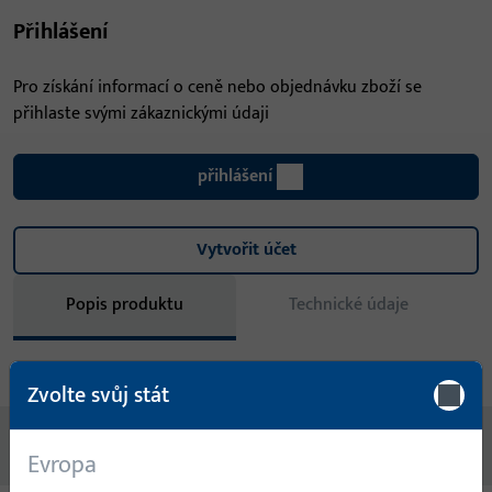
Přihlášení
Pro získání informací o ceně nebo objednávku zboží se
přihlaste svými zákaznickými údaji
přihlášení
Vytvořit účet
Popis produktu
Technické údaje
Stahování
Zvolte svůj stát
Žádný obsah není k dispozici
Evropa