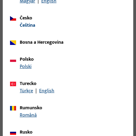
Magyar
|
English
VE:EINZELVERP.
Česko
S4000008 | Rohový protiplech | WINKELBL.16
čeština
Bosna a Hercegovina
Rohový protiplech, Č. modelu S400
Polsko
S4000012 | WINKELBL.16
Polski
Turecko
Türkçe
|
English
WINKELBL.16, F.SCHLOSS 0016, 20 MM LOCHL.,8 MM BL.L.,
EDELSTAHL GEBUERSTET, 6MM R./6MM R. ABGER., PRAEGUNG:
Rumunsko
NEUTRAL, VE:EINZELVERP.
Română
S4010028 | WINKELBL.2 18251
Rusko