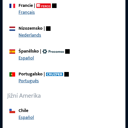
se produktů, aplikací a projektů. Stačí nás kontaktovat
Francie
|
telefonicky nebo e-mailem.
Français
Kontaktujte nás
Nizozemsko
|
Nederlands
Zavolejte nám
Španělsko
|
Español
Portugalsko
|
Obecné
Português
Právní informace
Jižní Amerika
Ochrana osobních údajů
Chile
VOP
Español