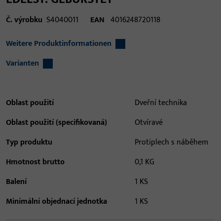
Č. výrobku
S4040011
EAN
4016248720118
Weitere Produktinformationen
Varianten
Oblast použití
Dveřní technika
Oblast použití (specifikovaná)
Otvíravé
Typ produktu
Protiplech s náběhem
Hmotnost brutto
0,1 KG
Balení
1 KS
Minimální objednací jednotka
1 KS