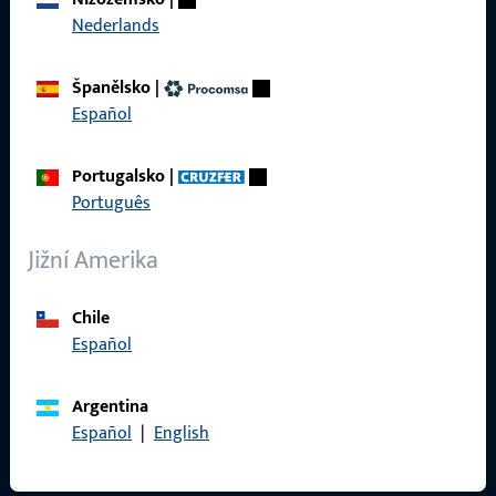
Kariéra
Nederlands
Reference
Španělsko
|
Katalog produktů
Español
Portugalsko
|
Português
Kontakt
Jižní Amerika
Navázat kontakt
ProPoint servisní portál
Chile
Español
Servis
Argentina
Español
|
English
Sociální média