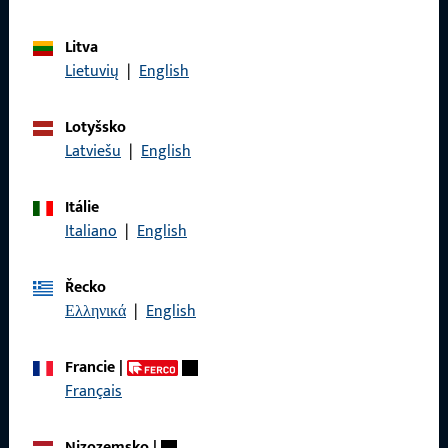
Litva
Lietuvių
|
English
Obecné
Lotyšsko
Právní informace
Latviešu
|
English
Ochrana osobních údajů
Itálie
VOP
Italiano
|
English
Řecko
Ελληνικά
|
English
Rychlý přístup
Francie
|
Produkty
Français
O nás
Nizozemsko
|