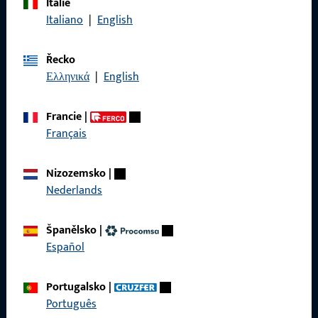
Itálie
Zavolejte nám
Italiano
|
English
Řecko
Ελληνικά
|
English
Obecné
Francie
|
Právní informace
Français
Ochrana osobních údajů
Nizozemsko
|
VOP
Nederlands
Španělsko
|
Español
Rychlý přístup
Portugalsko
|
Produkty
Português