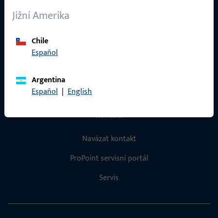
O nás
Jižní Amerika
Kariéra
Chile
Reference
Español
Katalog produktů
Argentina
Español
|
English
Kontakt
Navázat kontakt
ProPoint servisní portál
Servis