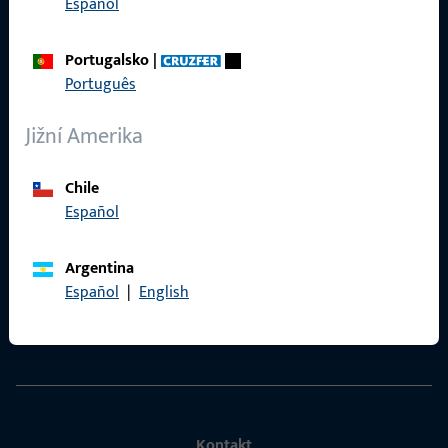
Español
VOP
Portugalsko
|
Português
Rychlý přístup
Jižní Amerika
Produkty
Chile
Español
O nás
Kariéra
Argentina
Español
|
English
Reference
Katalog produktů
Kontakt