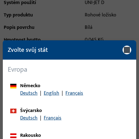
Systém použití
UNI-JET D
Typ produktu
Rohové ložisko
Popis povrchu
Bílá
Hmotnost brutto
0,045 KG
Zvolte svůj stát
Balení
1 KS
Minimální objednací jednotka
1 KS
Evropa
Přihlášení
Německo
Deutsch
|
English
|
Français
Pro získání informací o ceně nebo objednávku zboží se
přihlaste svými zákaznickými údaji
Švýcarsko
Deutsch
|
Français
přihlášení
Rakousko