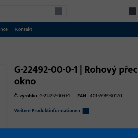
ence
Kontakt
G-22492-00-0-1 | Rohový přec
okno
Č. výrobku
G-22492-00-0-1
EAN
4015596930170
Weitere Produktinformationen
Oblast použití
Okenní technika