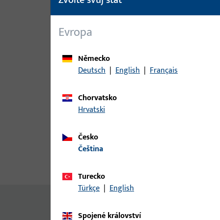
Evropa
Německo
Deutsch
|
English
|
Français
Chorvatsko
Hrvatski
Česko
čeština
Popis produktu
Technické ú
Turecko
Türkçe
|
English
Žádný obsah není k dispozici
Spojené království