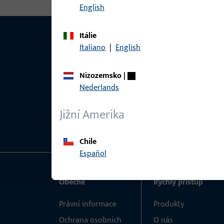
English
Itálie
Italiano
|
English
Nizozemsko
|
Nederlands
Jižní Amerika
Chile
Español
Obecné
Rychlý přístup
Právní informace
Produkty
Ochrana osobních
O nás