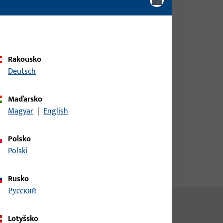
Pro získání informací o ceně
nebo objednávku zboží se
přihlaste svými zákaznickými
údaji
Rakousko
Deutsch
přihlášení
á
Maďarsko
Magyar
|
English
Vytvořit účet
Polsko
Polski
Rusko
русский
Lotyšsko