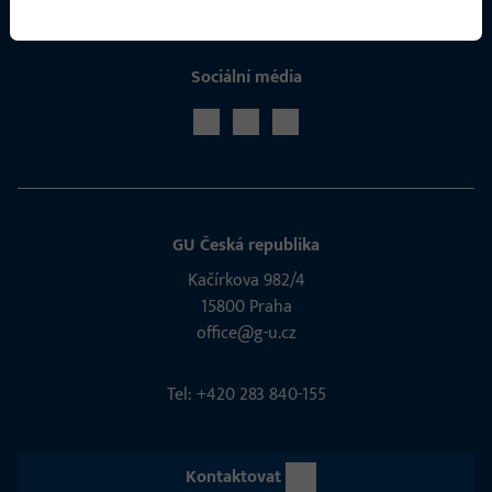
Sociální média
GU Česká republika
Kačírkova 982/4
15800 Praha
office@g-u.cz
Tel: +420 283 840-155
Kontaktovat