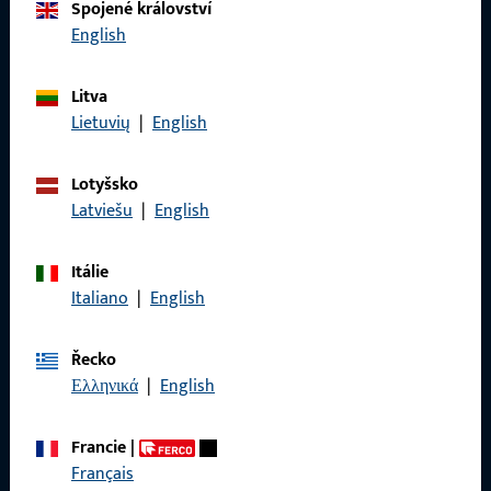
Spojené království
English
Zavolejte nám
Litva
Lietuvių
|
English
Obecné
Lotyšsko
Latviešu
|
English
Právní informace
Itálie
Ochrana osobních údajů
Italiano
|
English
VOP
Řecko
Ελληνικά
|
English
Rychlý přístup
Francie
|
Français