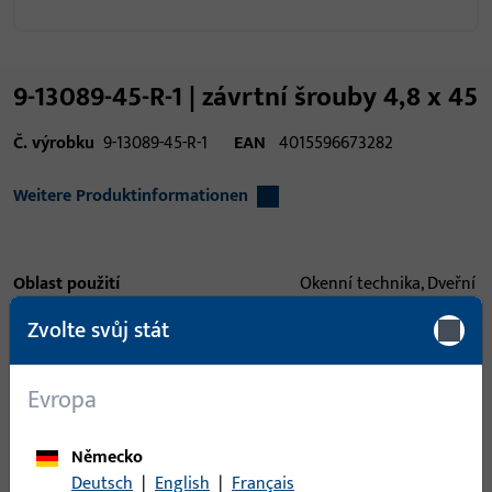
9-13089-45-R-1 | závrtní šrouby 4,8 x 45
Č. výrobku
9-13089-45-R-1
EAN
4015596673282
Weitere Produktinformationen
Oblast použití
Okenní technika, Dveřní
technika
Zvolte svůj stát
Typ produktu
Senkkopf-
Blechschraube
Evropa
Popis povrchu
Galvanicky pozinkováno
kyanide
Německo
Deutsch
|
English
|
Français