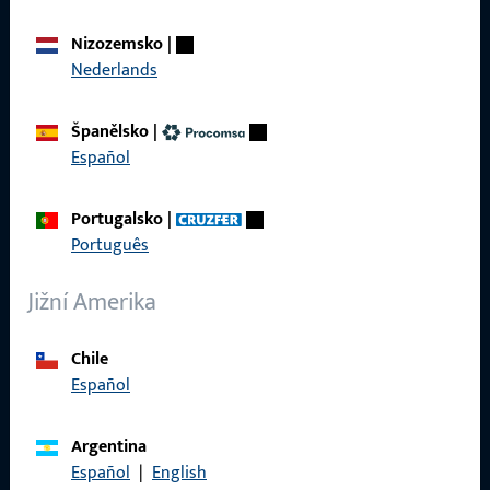
Produkty
Nizozemsko
|
O nás
Nederlands
Kariéra
Španělsko
|
Reference
Español
Katalog produktů
Portugalsko
|
Português
Jižní Amerika
Kontakt
Navázat kontakt
Chile
Español
ProPoint servisní portál
Servis
Argentina
Español
|
English