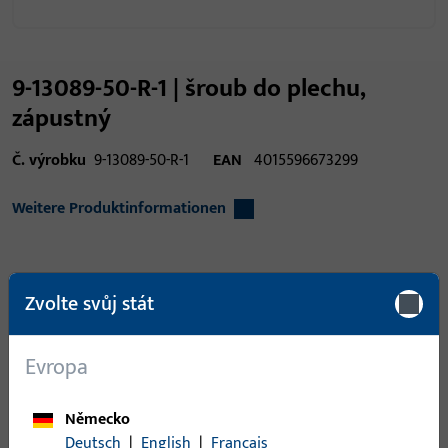
9-13089-50-R-1 | šroub do plechu,
zápustný
Č. výrobku
9-13089-50-R-1
EAN
4015596673299
Weitere Produktinformationen
Oblast použití
Okenní technika, Dveřní
Zvolte svůj stát
technika
Typ produktu
Senk-Blechschraube
Evropa
Popis povrchu
Galvanicky pozinkováno
kyanide
Německo
Deutsch
|
English
|
Français