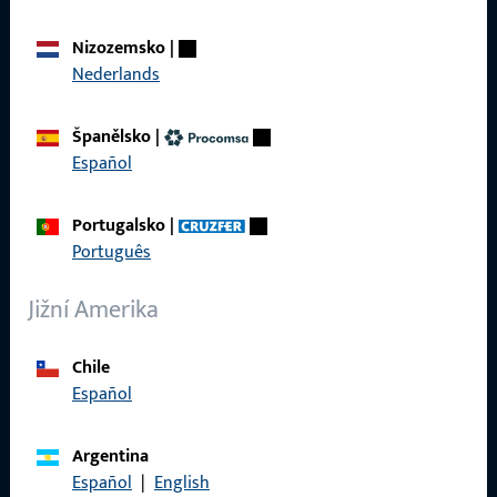
Produkty
Nizozemsko
|
O nás
Nederlands
Kariéra
Španělsko
|
Reference
Español
Katalog produktů
Portugalsko
|
Português
Jižní Amerika
Kontakt
Chile
Navázat kontakt
Español
ProPoint servisní portál
Argentina
Servis
Español
|
English