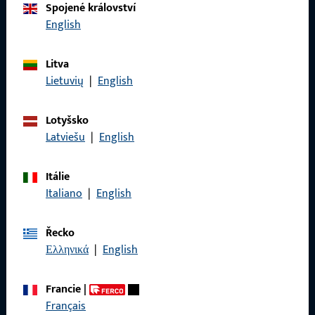
Spojené království
English
Zavolejte nám
Litva
Lietuvių
|
English
Obecné
Lotyšsko
Latviešu
|
English
Právní informace
Itálie
Ochrana osobních údajů
Italiano
|
English
VOP
Řecko
Ελληνικά
|
English
Rychlý přístup
Francie
|
Français