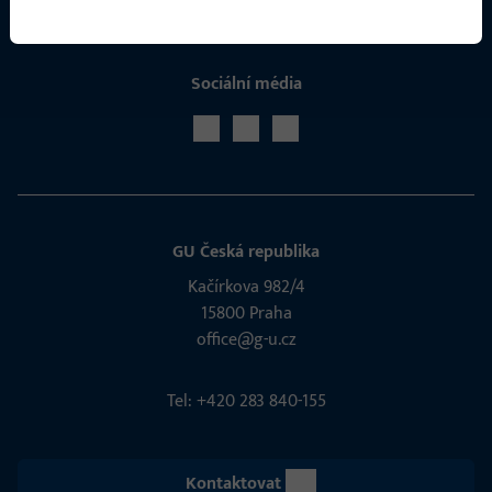
Sociální média
GU Česká republika
Kačírkova 982/4
15800 Praha
office@g-u.cz
Tel: +420 283 840-155
Kontaktovat