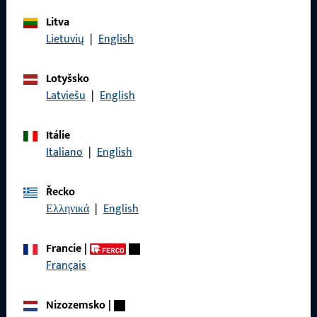
Litva
Obecné
Lietuvių
|
English
Právní informace
Lotyšsko
Latviešu
|
English
Ochrana osobních údajů
VOP
Itálie
Italiano
|
English
Řecko
Rychlý přístup
Ελληνικά
|
English
Produkty
Francie
|
Français
O nás
Kariéra
Nizozemsko
|