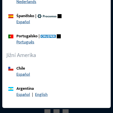
Nederlands
Reference
Katalog produktů
Španělsko
|
Español
Portugalsko
|
Kontakt
Português
Navázat kontakt
Jižní Amerika
ProPoint servisní portál
Chile
Servis
Español
Argentina
Español
|
English
Sociální média