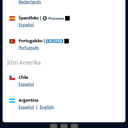
Nederlands
Reference
Katalog produktů
Španělsko
|
Español
Portugalsko
|
Kontakt
Português
Navázat kontakt
Jižní Amerika
ProPoint servisní portál
Chile
Servis
Español
Argentina
Español
|
English
Sociální média