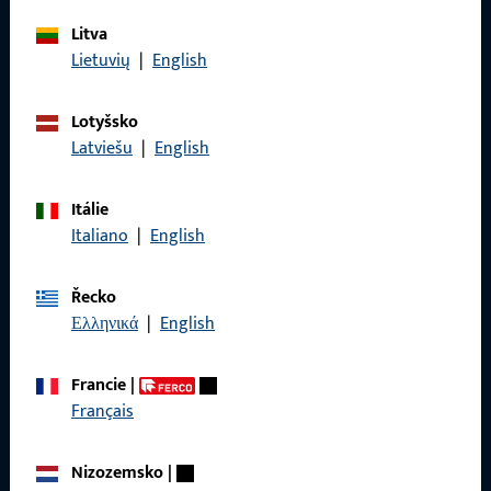
Litva
Obecné
Lietuvių
|
English
Právní informace
Lotyšsko
Latviešu
|
English
Ochrana osobních údajů
VOP
Itálie
Italiano
|
English
Řecko
Rychlý přístup
Ελληνικά
|
English
Produkty
Francie
|
Français
O nás
Kariéra
Nizozemsko
|