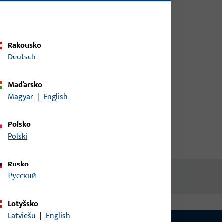
Pro získání informací o ceně
ěnou
nebo objednávku zboží se
přihlaste svými zákaznickými
Rakousko
údaji
Deutsch
atně
přihlášení
Maďarsko
Magyar
|
English
Vytvořit účet
Polsko
Polski
Rusko
русский
Lotyšsko
Latviešu
|
English