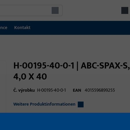
ence
Kontakt
H-00195-40-0-1 | ABC-SPAX-
4,0 X 40
Č. výrobku
H-00195-40-0-1
EAN
4015596899255
Weitere Produktinformationen
Oblast použití
Okenní technika, 