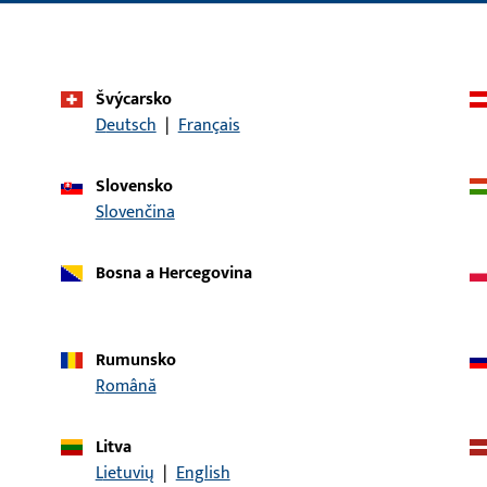
technika
Typ produktu
Šroub se zapušt
hlavou
Švýcarsko
Deutsch
|
Français
Popis povrchu
Pochromováno m
Hmotnost brutto
0,002 KG
Slovensko
Slovenčina
Balení
1 000 KS
Minimální objednací jednotka
1 000 KS
Bosna a Hercegovina
daje
Stahování
Rumunsko
Română
Litva
Lietuvių
|
English