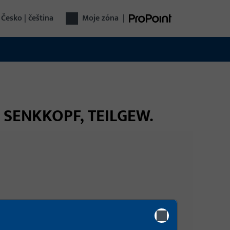
Česko | čeština
Moje zóna
|
S, SENKKOPF, TEILGEW.
Přihlášení
Dveřní