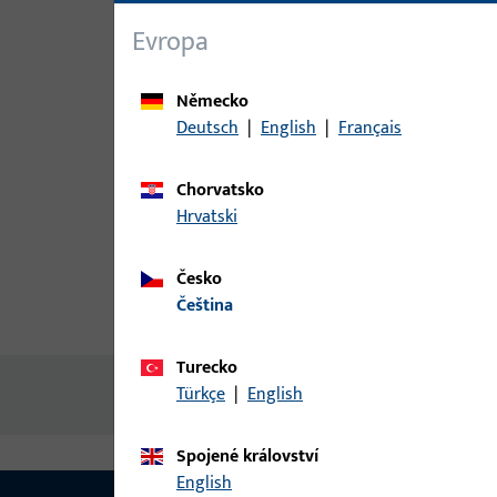
Evropa
Německo
Deutsch
|
English
|
Français
Chorvatsko
Hrvatski
Česko
čeština
Popis produktu
Technické ú
Turecko
Türkçe
|
English
Žádný obsah není k dispozici
Spojené království
English