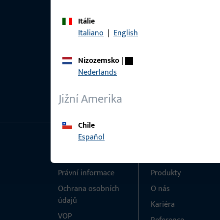
Itálie
Italiano
|
English
Nizozemsko
|
Nederlands
Jižní Amerika
Chile
Español
Obecné
Rychlý přístup
Právní informace
Produkty
Ochrana osobních
O nás
údajů
Kariéra
VOP