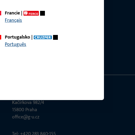
Francie
|
Français
 se produktů, aplikací a projektů. Stačí nás
Portugalsko
|
Português
GU Česká republika
Kačírkova 982/4
15800 Praha
office@g-u.cz
Tel: +420 283 840-155