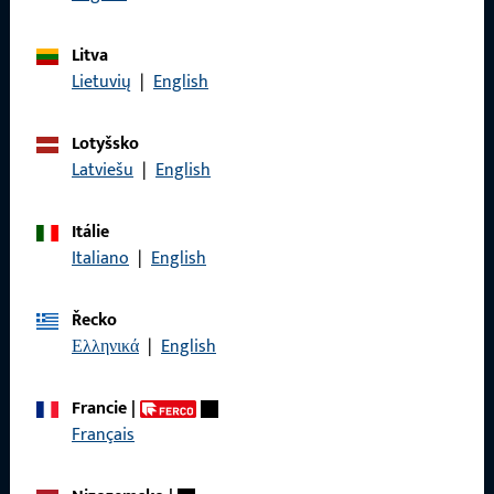
Litva
Lietuvių
|
English
Obecné
Lotyšsko
Právní informace
Latviešu
|
English
Ochrana osobních údajů
Itálie
VOP
Italiano
|
English
Řecko
Ελληνικά
|
English
Rychlý přístup
Francie
|
Produkty
Français
O nás