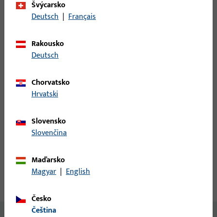
Minimální objednací jednotka
24 M
Švýcarsko
Deutsch
|
Français
Přihlášení
Rakousko
Deutsch
Pro získání informací o ceně nebo objednávku zboží se
přihlaste svými zákaznickými údaji
Chorvatsko
Hrvatski
přihlášení
Slovensko
Vytvořit účet
Slovenčina
Popis produktu
Technické údaje
Maďarsko
Magyar
|
English
Stahování
Česko
čeština