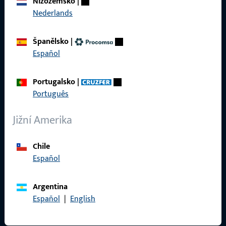
Nizozemsko
|
Kariéra
Nederlands
Reference
Španělsko
|
Katalog produktů
Español
Portugalsko
|
Português
Kontakt
Jižní Amerika
Navázat kontakt
ProPoint servisní portál
Chile
Español
Servis
Argentina
Español
|
English
Sociální média