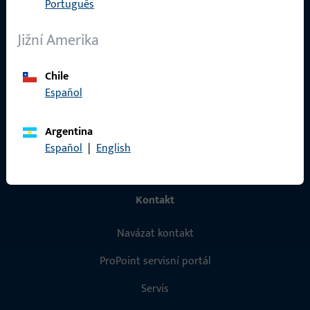
Português
Produkty
Jižní Amerika
O nás
Kariéra
Chile
Español
Reference
Katalog produktů
Argentina
Español
|
English
Kontakt
Navázat kontakt
ProPoint servisní portál
Servis