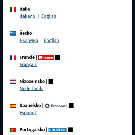
Itálie
Italiano
|
English
Zavolejte nám
Řecko
Ελληνικά
|
English
Obecné
Francie
|
Français
Právní informace
Ochrana osobních údajů
Nizozemsko
|
Nederlands
VOP
Španělsko
|
Español
Rychlý přístup
Portugalsko
|