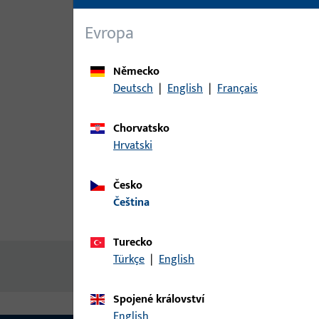
Evropa
Německo
Deutsch
|
English
|
Français
Chorvatsko
Hrvatski
Česko
čeština
Popis produktu
Technické ú
Turecko
Türkçe
|
English
Žádný obsah není k dispozici
Spojené království
English