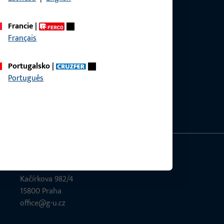
Francie
|
Français
 se produktů, aplikací a projektů. Stačí nás
Portugalsko
|
Português
GU Česká republika
Kačírkova 982/4
15800 Praha
office@g-u.cz