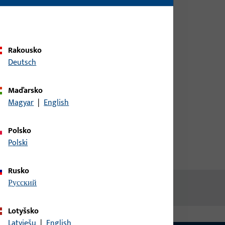
nebo objednávku zboží se
68/200
přihlaste svými zákaznickými
údaji
Rakousko
kováno
Deutsch
přihlášení
Maďarsko
Vytvořit účet
Magyar
|
English
Polsko
Polski
Rusko
русский
Lotyšsko
Latviešu
|
English