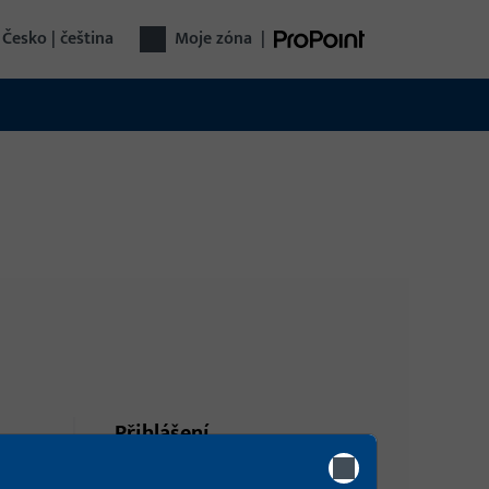
Česko | čeština
Moje zóna
|
Přihlášení
 naklon
Pro získání informací o ceně