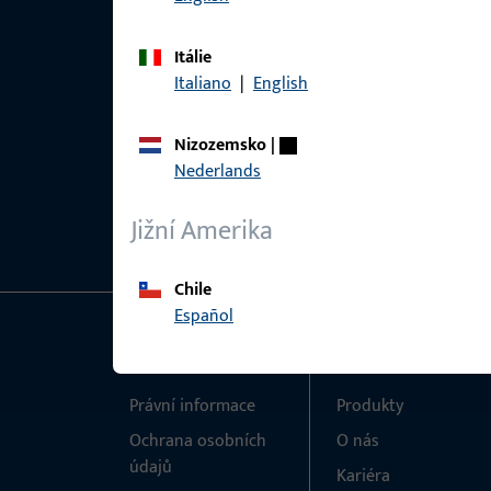
Itálie
Italiano
|
English
Nizozemsko
|
Nederlands
Jižní Amerika
Chile
Español
Obecné
Rychlý přístup
Právní informace
Produkty
Ochrana osobních
O nás
údajů
Kariéra