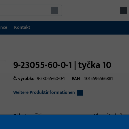
ence
Kontakt
9-23055-60-0-1 | tyčka 10
Č. výrobku
9-23055-60-0-1
EAN
4015596566881
Weitere Produktinformationen
Oblast použití
Okenní technika
Oblast použití (specifikovaná)
paralelní posun a