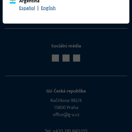
Argentina
ProPoint servisní portál
Español
|
English
Servis
Sociální média
GU Česká republika
Kačírkova 982/4
15800 Praha
office@g-u.cz
Tel: +420 283 840-155