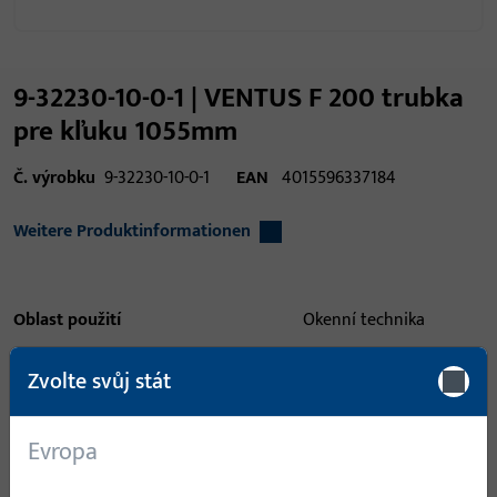
9-32230-10-0-1 | VENTUS F 200 trubka
pre kľuku 1055mm
Č. výrobku
9-32230-10-0-1
EAN
4015596337184
Weitere Produktinformationen
Oblast použití
Okenní technika
Oblast použití (specifikovaná)
naklonit, sklopný,
Zvolte svůj stát
Světlík přiléhající
Systém použití
VENTUS F200
Evropa
Typ produktu
Tyč kliky