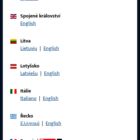
telefonicky nebo e-mailem.
Spojené království
Kontaktujte nás
English
Litva
Zavolejte nám
Lietuvių
|
English
Lotyšsko
Latviešu
|
English
Obecné
Itálie
Právní informace
Italiano
|
English
Ochrana osobních údajů
Řecko
VOP
Ελληνικά
|
English