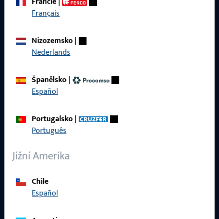
Francie
|
Français
Rychlý přístup
Nizozemsko
|
Produkty
Nederlands
O nás
Španělsko
|
Kariéra
Español
Reference
Portugalsko
|
Katalog produktů
Português
Jižní Amerika
Kontakt
Chile
Español
Navázat kontakt