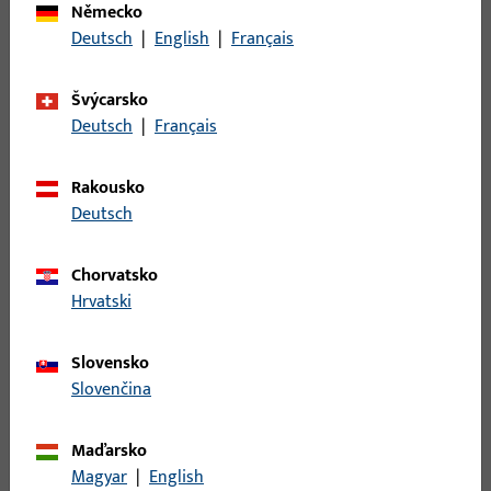
Německo
Popis povrchu
EV1 Eloxováno
Deutsch
|
English
|
Français
v přírodní barvě
Hmotnost brutto
0,15 KG
Švýcarsko
Deutsch
|
Français
Balení
1 KS
Minimální objednací jednotka
1 KS
Rakousko
Deutsch
Přihlášení
Chorvatsko
Hrvatski
Pro získání informací o ceně nebo objednávku zboží se
přihlaste svými zákaznickými údaji
Slovensko
Slovenčina
přihlášení
Maďarsko
Magyar
|
English
Vytvořit účet