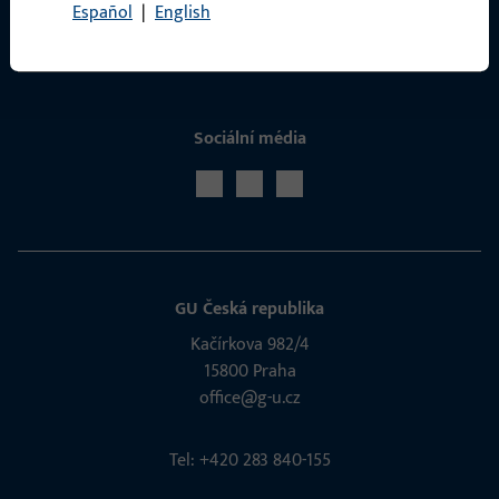
Español
|
English
Servis
Sociální média
GU Česká republika
Kačírkova 982/4
15800 Praha
office@g-u.cz
Tel: +420 283 840-155