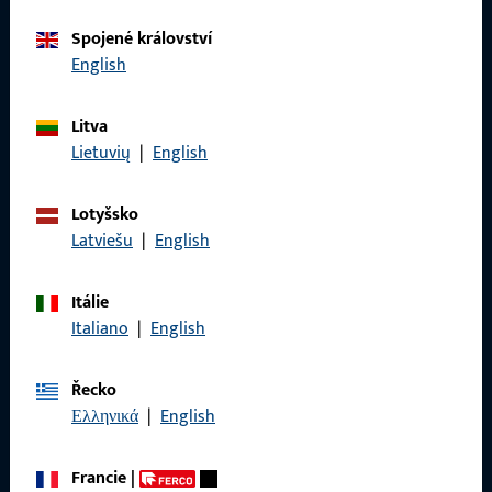
Kontaktujte nás
Spojené království
English
Zavolejte nám
Litva
Lietuvių
|
English
Lotyšsko
Obecné
Latviešu
|
English
Právní informace
Itálie
Italiano
|
English
Ochrana osobních údajů
VOP
Řecko
Ελληνικά
|
English
Francie
|