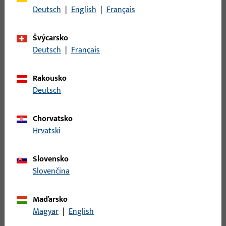
Popis povrchu
ferGUard*stříbrná
Deutsch
|
English
|
Français
Hmotnost brutto
0,47 KG
Švýcarsko
Balení
1 KS
Deutsch
|
Français
Minimální objednací jednotka
1 KS
Rakousko
Deutsch
Přihlášení
Chorvatsko
Pro získání informací o ceně nebo objednávku zboží se
Hrvatski
přihlaste svými zákaznickými údaji
Slovensko
přihlášení
Slovenčina
Maďarsko
Vytvořit účet
Magyar
|
English