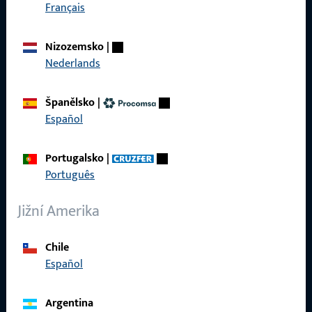
Rychlý přístup
Français
Produkty
Nizozemsko
|
Nederlands
O nás
Kariéra
Španělsko
|
Español
Reference
Katalog produktů
Portugalsko
|
Português
Jižní Amerika
Kontakt
Chile
Español
Navázat kontakt
ProPoint servisní portál
Argentina