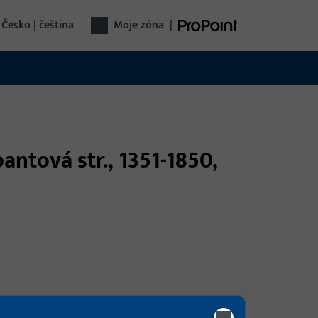
Česko | čeština
Moje zóna
|
antová str., 1351-1850,
Přihlášení