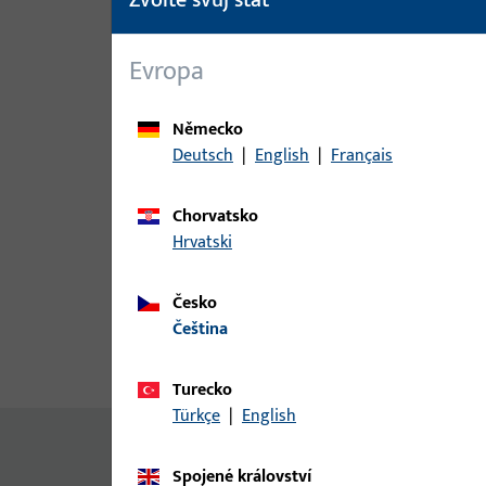
Evropa
Německo
Deutsch
|
English
|
Français
Chorvatsko
Hrvatski
Česko
čeština
Popis produktu
Technické ú
Turecko
Türkçe
|
English
Žádný obsah není k dispozici
Spojené království