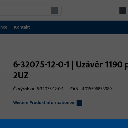
ence
Kontakt
6-32075-12-0-1 | Uzávěr 1190 p
2UZ
Č. výrobku
6-32075-12-0-1
EAN
4015596873989
Weitere Produktinformationen
Oblast použití
Okenní technika