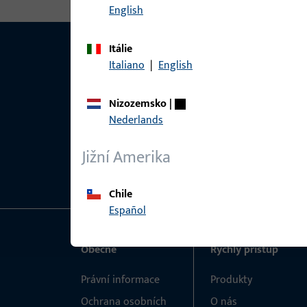
English
Itálie
Italiano
|
English
Nizozemsko
|
Nederlands
Jižní Amerika
Chile
Español
Obecné
Rychlý přístup
Právní informace
Produkty
Ochrana osobních
O nás