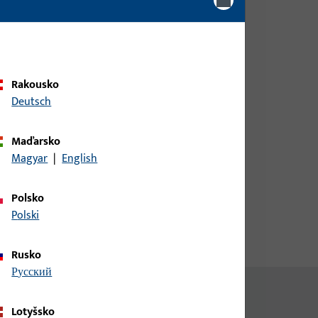
Pro získání informací o ceně
otvíravé
nebo objednávku zboží se
přihlaste svými zákaznickými
údaji
Rakousko
Deutsch
přihlášení
á
Maďarsko
Magyar
|
English
Vytvořit účet
Polsko
Polski
Rusko
русский
Lotyšsko