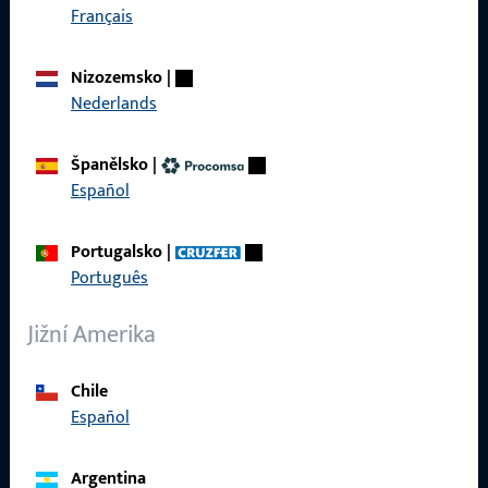
Français
Rychlý přístup
Produkty
Nizozemsko
|
Nederlands
O nás
Kariéra
Španělsko
|
Español
Reference
Katalog produktů
Portugalsko
|
Português
Jižní Amerika
Kontakt
Chile
Español
Navázat kontakt
ProPoint servisní portál
Argentina