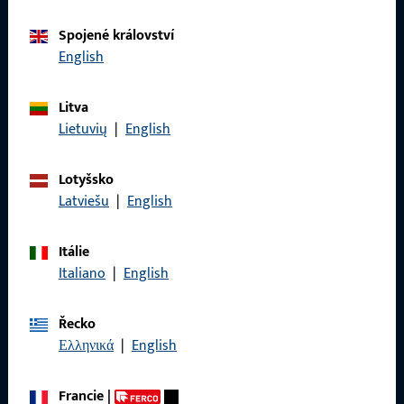
Spojené království
Kontaktujte nás
English
Zavolejte nám
Litva
Lietuvių
|
English
Lotyšsko
Latviešu
|
English
Obecné
Právní informace
Itálie
Italiano
|
English
Ochrana osobních údajů
VOP
Řecko
Ελληνικά
|
English
Francie
|