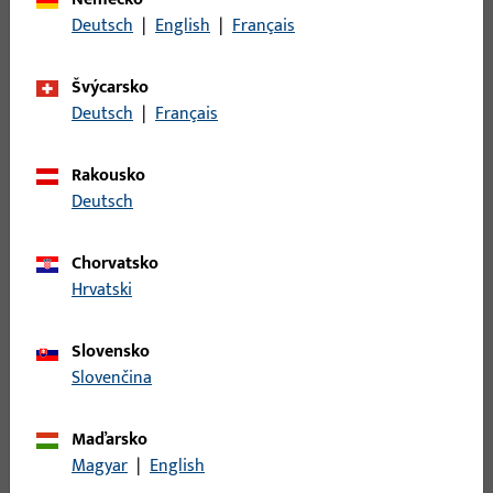
Deutsch
|
English
|
Français
Popis povrchu
ferGUard*stříbrná
Hmotnost brutto
0,15 KG
Švýcarsko
Deutsch
|
Français
Balení
1 KS
Minimální objednací jednotka
1 KS
Rakousko
Deutsch
Přihlášení
Chorvatsko
Pro získání informací o ceně nebo objednávku zboží se
Hrvatski
přihlaste svými zákaznickými údaji
Slovensko
Slovenčina
přihlášení
Maďarsko
Vytvořit účet
Magyar
|
English