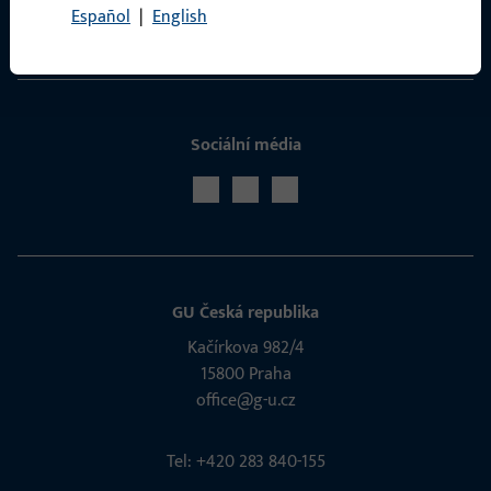
Español
|
English
Servis
Sociální média
GU Česká republika
Kačírkova 982/4
15800 Praha
office@g-u.cz
Tel: +420 283 840-155