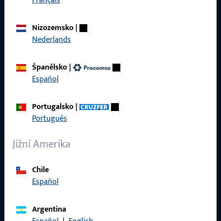
Français
Produkty
Nizozemsko
|
O nás
Nederlands
Kariéra
Španělsko
|
Reference
Español
Katalog produktů
Portugalsko
|
Português
Jižní Amerika
Kontakt
Chile
Navázat kontakt
Español
ProPoint servisní portál
Argentina
Servis