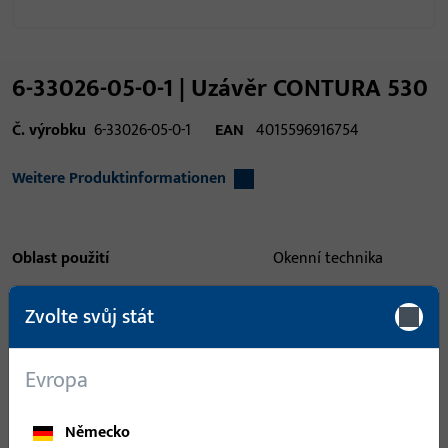
6-33026-05-0-1 | Uzávěr CONTURA 530
Č. výrobku
6-33026-05-0-1
EAN
4015596916754
Weitere Produktinformationen
Oblast použití
Okenní technika
Oblast použití (specifikovaná)
Otvíravé, Otvíravě
Zvolte svůj stát
sklopné
Systém použití
UNI-JET
Evropa
Typ produktu
Uzavření
Německo
Popis povrchu
ferGUard*stříbrná