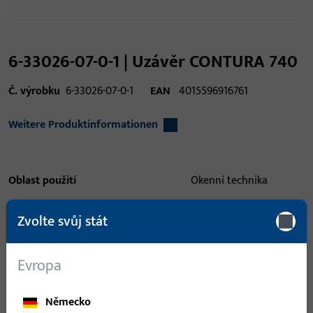
6-33026-07-0-1 | Uzávěr CONTURA 740
Č. výrobku
6-33026-07-0-1
EAN
4015596916761
Weitere Produktinformationen
Oblast použití
Okenní technika
Oblast použití (specifikovaná)
Otvíravé, Otvíravě
Zvolte svůj stát
sklopné
Systém použití
UNI-JET
Evropa
Typ produktu
Uzavření
Německo
Popis povrchu
ferGUard*stříbrná