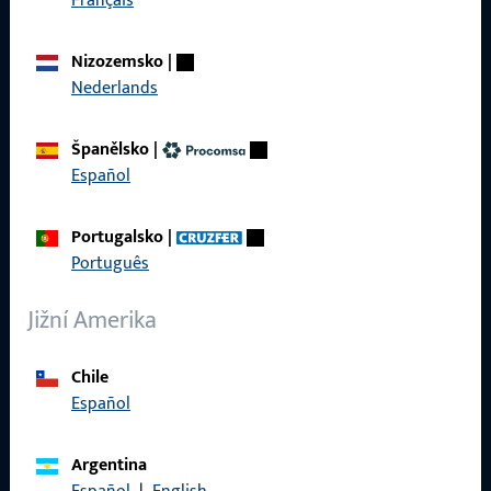
Français
Produkty
Nizozemsko
|
O nás
Nederlands
Kariéra
Španělsko
|
Reference
Español
Katalog produktů
Portugalsko
|
Português
Jižní Amerika
Kontakt
Chile
Navázat kontakt
Español
ProPoint servisní portál
Argentina
Servis