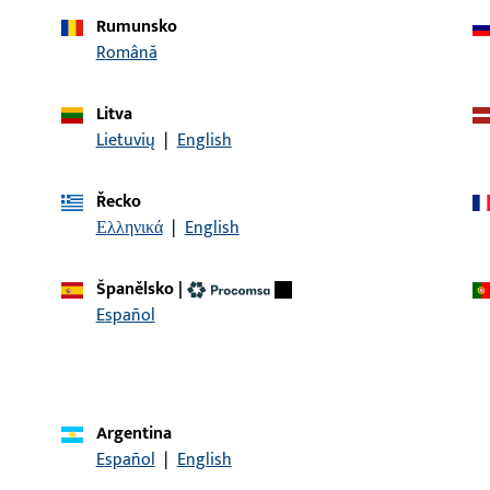
Rumunsko
ianty:
Română
Litva
popis článku
Lietuvių
|
English
Vedení, 24 mm, celková 
Řecko
Ελληνικά
|
English
Španělsko
|
Español
KONTAKT
Rádi vám pomůžeme!
Náš servisní tým vám rád pomůže se všemi dotazy týkajícími
Argentina
kontaktovat telefonicky nebo e-mailem.
Español
|
English