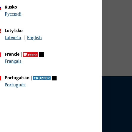
Rusko
русский
Lotyšsko
Latviešu
|
English
výška / hloubka 35 mm, celková délka 52 mm
Francie
|
Français
Portugalsko
|
Português
 se produktů, aplikací a projektů. Stačí nás