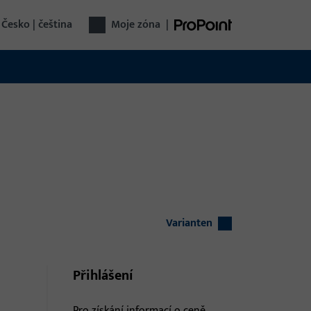
Česko | čeština
Moje zóna
|
Varianten
Přihlášení
Pro získání informací o ceně