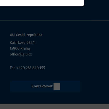
GU Česká republika
Kačírkova 982/4
15800 Praha
office@g-u.cz
Tel: +420 283 840-155
Kontaktovat