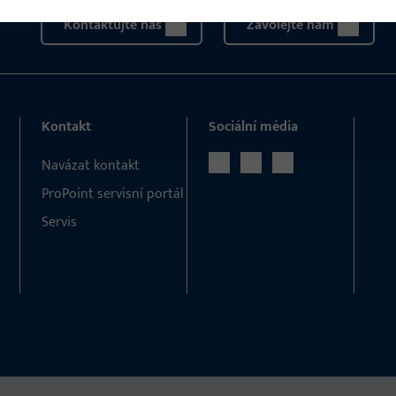
Kontaktujte nás
Zavolejte nám
Kontakt
Sociální média
Navázat kontakt
ProPoint servisní portál
Servis