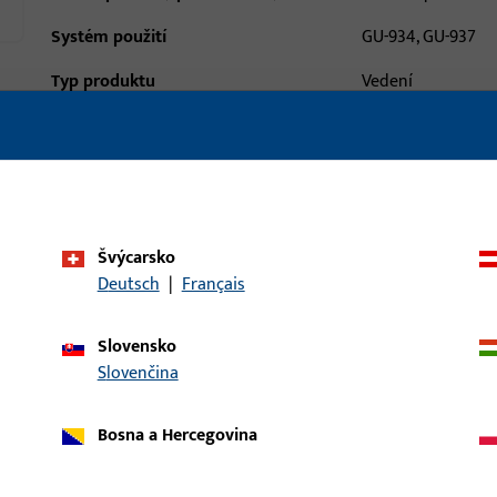
Systém použití
GU-934, GU-937
Typ produktu
Vedení
Popis povrchu
Černá
Hmotnost brutto
3,965 G
Balení
1 KS
Švýcarsko
Minimální objednací jednotka
1 KS
Deutsch
|
Français
daje
Stahování
Slovensko
Slovenčina
Bosna a Hercegovina