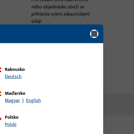
nebo objednávku zboží se
přihlaste svými zákaznickými
údaji
přihlášení
Vytvořit účet
Rakousko
Deutsch
Maďarsko
Magyar
|
English
Polsko
Polski