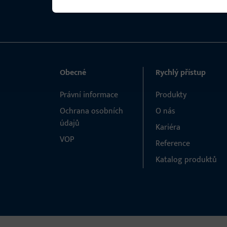
Obecné
Rychlý přístup
Právní informace
Produkty
Ochrana osobních
O nás
údajů
Kariéra
VOP
Reference
Katalog produktů