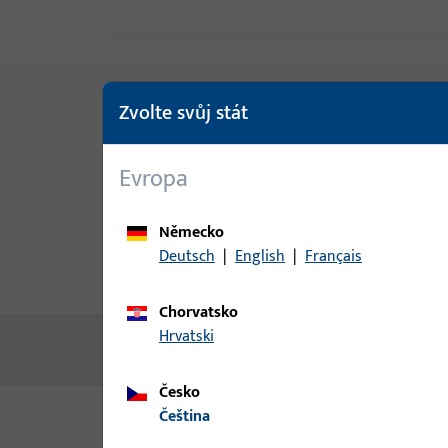
Zvolte svůj stát
Evropa
Německo
Deutsch
|
English
|
Français
Popis produktu
Technické ú
Chorvatsko
Hrvatski
Žádný obsah není k dispozici
Česko
čeština