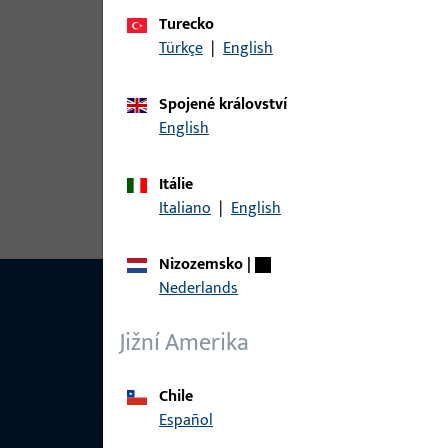
Varianty
Turecko
Pro tento produkt jsou k dispozici následující var
Türkçe
|
English
Spojené království
článek
English
9-24378-00-0-1 | Vedení | Führung 1
Itálie
Italiano
|
English
Nizozemsko
|
Nederlands
Jižní Amerika
Chile
Español