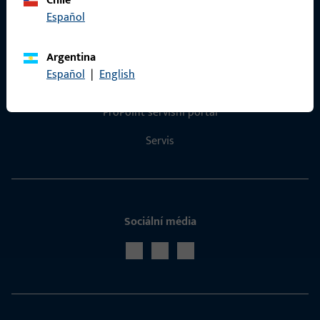
Chile
Español
Kontakt
Argentina
Español
|
English
Navázat kontakt
ProPoint servisní portál
Servis
Sociální média