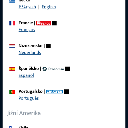
Řecko
Právní informace
Ελληνικά
|
English
Ochrana osobních údajů
Francie
|
VOP
Français
Nizozemsko
|
Nederlands
Rychlý přístup
Španělsko
|
Produkty
Español
O nás
Portugalsko
|
Kariéra
Português
Reference
Jižní Amerika
Katalog produktů