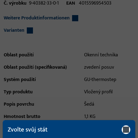
Č. výrobku
9-40382-33-0-1
EAN
4015596954503
Weitere Produktinformationen
Varianten
Oblast použití
Okenní technika
Oblast použití (specifikovaná)
zvedení posuv
Systém použití
GU-thermostep
Typ produktu
Vložený profil
Popis povrchu
Šedá
Hmotnost brutto
1,1 KG
Zvolte svůj stát
Balení
1 KS