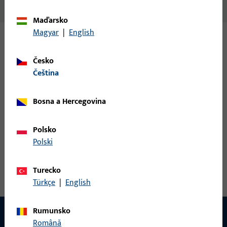
Žádný obsah není k dispozici
Maďarsko
Magyar
|
English
Varianty
Česko
čeština
Pro tento produkt jsou k dispozici následující varianty:
Bosna a Hercegovina
9-40382-33-0-6 | Vložený profil | meziprofil 42
P 1677
Polsko
Polski
Vložený profil, celková šířka 42,5 mm, celková výška / hloubka
16 mm, celková délka 3 300 mm
Turecko
Türkçe
|
English
Rumunsko
Română