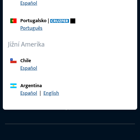
Español
VOP
Portugalsko
|
Português
Rychlý přístup
Jižní Amerika
Produkty
Chile
Español
O nás
Kariéra
Argentina
Español
|
English
Reference
Katalog produktů