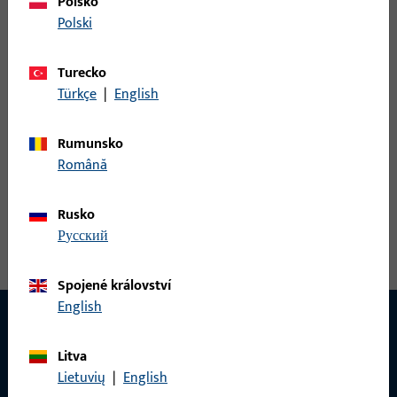
Polsko
Polski
Varianty
Turecko
Pro tento produkt jsou k dispozici následující varianty:
Türkçe
|
English
B 9019 0004 | *STANGENFÜHRUNGSPLATTE-
Rumunsko
NIRO-ATHMER
Română
Č. modelu B 9019, celková šířka 15 mm, celková výška / hloubka
Rusko
13 mm, celková délka 60 mm
русский
Spojené království
English
Litva
KONTAKT
Lietuvių
|
English