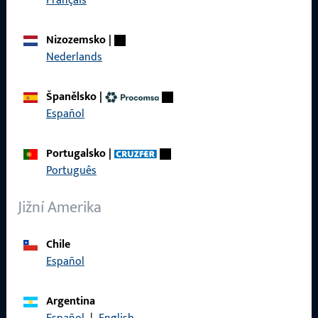
Français
Produkty
Nizozemsko
|
O nás
Nederlands
Kariéra
Španělsko
|
Reference
Español
Katalog produktů
Portugalsko
|
Português
Jižní Amerika
Kontakt
Chile
Navázat kontakt
Español
ProPoint servisní portál
Argentina
Servis