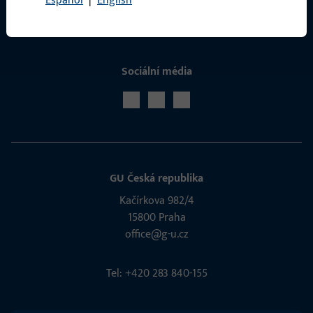
Español
|
English
Sociální média
GU Česká republika
Kačírkova 982/4
15800 Praha
office@g-u.cz
Tel: +420 283 840-155