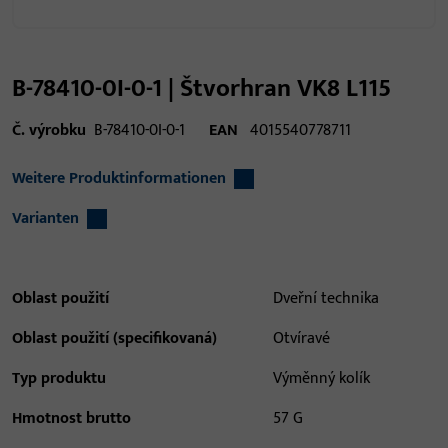
B-78410-0I-0-1 | Štvorhran VK8 L115
Č. výrobku
B-78410-0I-0-1
EAN
4015540778711
Weitere Produktinformationen
Varianten
Oblast použití
Dveřní technika
Oblast použití (specifikovaná)
Otvíravé
Typ produktu
Výměnný kolík
Hmotnost brutto
57 G