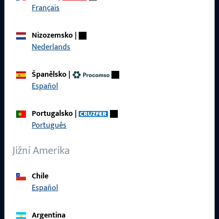
Français
Kontaktujte nás
Nizozemsko
|
Nederlands
Zavolejte nám
Španělsko
|
Español
Obecné
Portugalsko
|
Português
Právní informace
Jižní Amerika
Ochrana osobních údajů
VOP
Chile
Español
Argentina