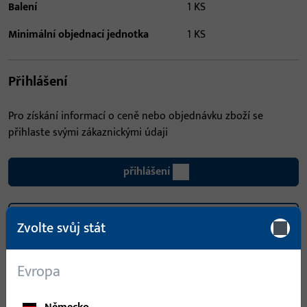
Balení
1 KS
Minimální objednací jednotka
1 KS
Přihlášení
Pro získání informací o ceně nebo objednávku zboží se
přihlaste svými zákaznickými údaji
přihlášení
Vytvořit účet
Zvolte svůj stát
Popis produktu
Technické údaje
Evropa
Stahování