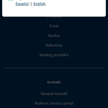
Español
|
English
Rychlý přístup
Produkty
O nás
Kariéra
Reference
Katalog produktů
Kontakt
Navázat kontakt
ProPoint servisní portál