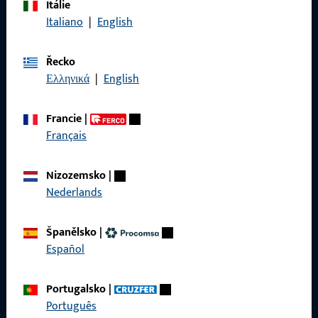
Itálie
Zavolejte nám
Italiano
|
English
Řecko
Ελληνικά
|
English
Obecné
Francie
|
Právní informace
Français
Ochrana osobních údajů
Nizozemsko
|
VOP
Nederlands
Španělsko
|
Español
Rychlý přístup
Portugalsko
|
Produkty
Português