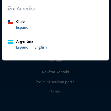
O nás
Jižní Amerika
Kariéra
Chile
Reference
Español
Katalog produktů
Argentina
Español
|
English
Kontakt
Navázat kontakt
ProPoint servisní portál
Servis