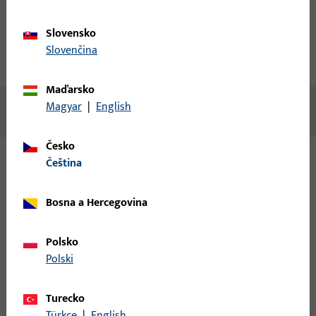
Popis produktu
Technické údaje
Slovensko
Slovenčina
Stahování
Maďarsko
Magyar
|
English
Žádný obsah není k dispozici
Česko
čeština
Varianty
Bosna a Hercegovina
Pro tento produkt jsou k dispozici následující varianty:
Polsko
6-31632-2R-L-1 | Záchytná deska | Spl-
Polski
IS/U35x8/227/NL12/Est4P
Turecko
Türkçe
|
English