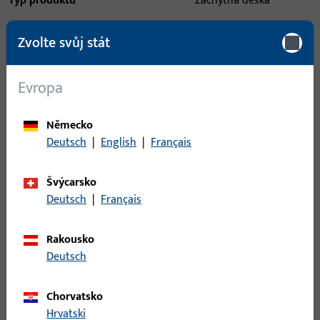
Typ produktu
Záchytná deska
Popis povrchu
ferGUard*stříbrná
Zvolte svůj stát
Hmotnost brutto
0,196 KG
Evropa
Balení
5 KS
Minimální objednací jednotka
1 KS
Německo
Deutsch
|
English
|
Français
Přihlášení
Švýcarsko
Pro získání informací o ceně nebo objednávku zboží se
Deutsch
|
Français
přihlaste svými zákaznickými údaji
Rakousko
Deutsch
přihlášení
Chorvatsko
Vytvořit účet
Hrvatski