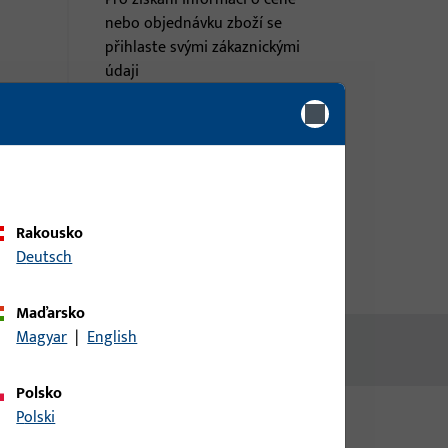
nebo objednávku zboží se
přihlaste svými zákaznickými
údaji
á
přihlášení
Vytvořit účet
Rakousko
Deutsch
Maďarsko
Magyar
|
English
Polsko
Polski