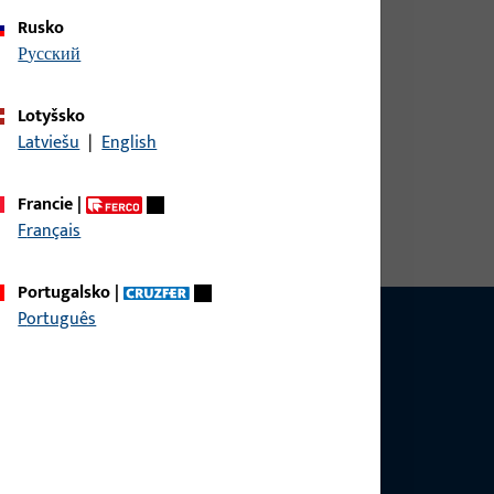
Rusko
русский
Lotyšsko
Latviešu
|
English
 šířka 30 mm, celková výška / hloubka 12,5 mm,
oloha drážky 12 mm, Rozměry profilu 30 x 8 x 8 x
Francie
|
 Levý
Français
Portugalsko
|
Português
 se produktů, aplikací a projektů. Stačí nás