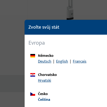
Zvolte svůj stát
Evropa
Německo
Deutsch
|
English
|
Français
Popis produktu
Technické ú
Chorvatsko
Hrvatski
Žádný obsah není k dispozici
Česko
čeština