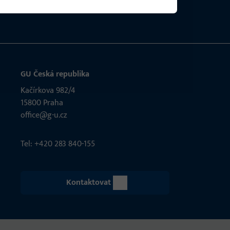
GU Česká republika
Kačírkova 982/4
15800 Praha
office@g-u.cz
Tel: +420 283 840-155
Kontaktovat