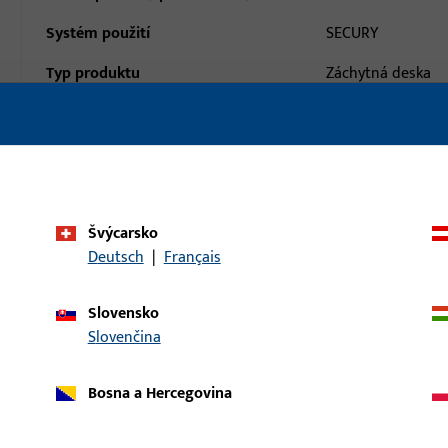
Systém použití
SECURY
Typ produktu
Záchytná deska
Popis povrchu
ferGUard*stříbrn
Hmotnost brutto
0,188 KG
Balení
5 KS
Švýcarsko
Minimální objednací jednotka
1 KS
Deutsch
|
Français
daje
Stahování
Slovensko
Slovenčina
Bosna a Hercegovina