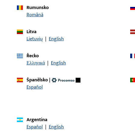
Rumunsko
ianty:
Română
Litva
popis článku
Lietuvių
|
English
 Spl-IS/U30x8/227/NL12/Est2K
Záchytná deska, celková
celková délka 243 mm, P
Řecko
2, Směr otvírání – doraz
Ελληνικά
|
English
Španělsko
|
Español
KONTAKT
Rádi vám pomůžeme!
Náš servisní tým vám rád pomůže se všemi dotazy týkajícími
Argentina
kontaktovat telefonicky nebo e-mailem.
Español
|
English