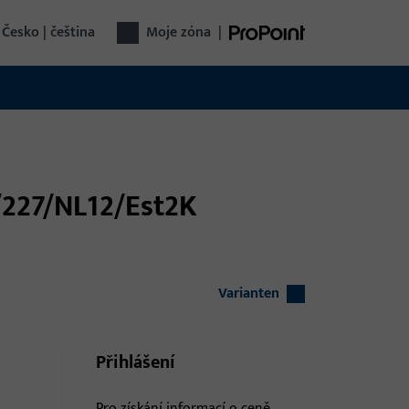
Česko | čeština
Moje zóna
|
8/227/NL12/Est2K
Varianten
Přihlášení
Pro získání informací o ceně