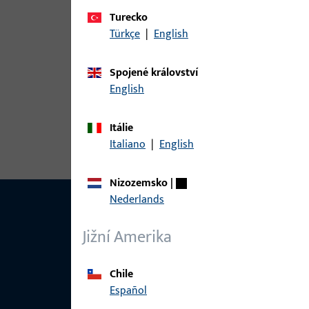
Varianty
Turecko
Pro tento produkt jsou k dispozici následující var
Türkçe
|
English
Spojené království
článek
English
6-31632-2T-L-1 | Záchytná deska |
Itálie
Italiano
|
English
Nizozemsko
|
Nederlands
Jižní Amerika
Chile
Español