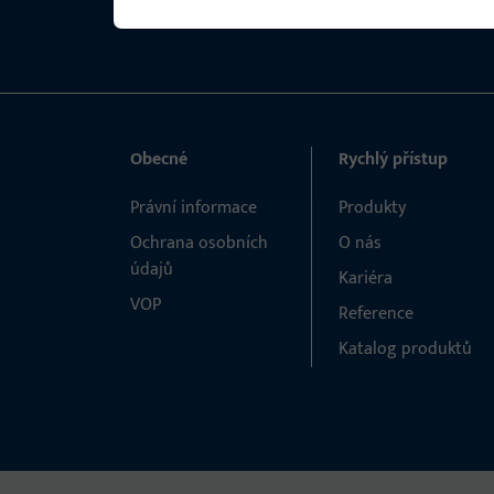
Obecné
Rychlý přístup
Právní informace
Produkty
Ochrana osobních
O nás
údajů
Kariéra
VOP
Reference
Katalog produktů