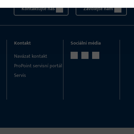
Kontaktujte nás
Zavolejte nám
Kontakt
Sociální média
Navázat kontakt
ProPoint servisní portál
Servis