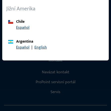
O nás
Jižní Amerika
Kariéra
Chile
Reference
Español
Katalog produktů
Argentina
Español
|
English
Kontakt
Navázat kontakt
ProPoint servisní portál
Servis