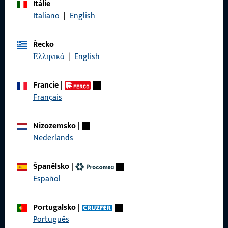
Itálie
Zavolejte nám
Italiano
|
English
Řecko
Ελληνικά
|
English
Obecné
Francie
|
Právní informace
Français
Ochrana osobních údajů
Nizozemsko
|
VOP
Nederlands
Španělsko
|
Español
Rychlý přístup
Portugalsko
|
Produkty
Português