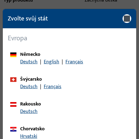
Typ produktu
Záchytná deska
Popis povrchu
ferGUard*stříbrná
Zvolte svůj stát
Hmotnost brutto
0,205 KG
Evropa
Balení
5 KS
Minimální objednací jednotka
1 KS
Německo
Deutsch
|
English
|
Français
Přihlášení
Švýcarsko
Pro získání informací o ceně nebo objednávku zboží se
Deutsch
|
Français
přihlaste svými zákaznickými údaji
Rakousko
Deutsch
přihlášení
Chorvatsko
Vytvořit účet
Hrvatski