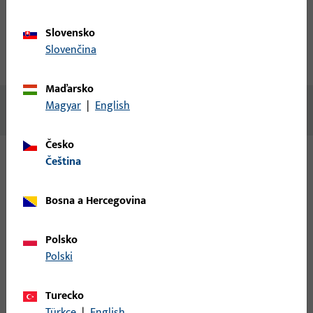
Popis produktu
Technické údaje
Slovensko
Slovenčina
Stahování
Maďarsko
Magyar
|
English
Žádný obsah není k dispozici
Česko
čeština
Varianty
Bosna a Hercegovina
Pro tento produkt jsou k dispozici následující varianty:
Polsko
6-31632-62-L-1 | Záchytná deska | Uzavírací
Polski
platnička pre SECURY Sperr.
Turecko
Türkçe
|
English