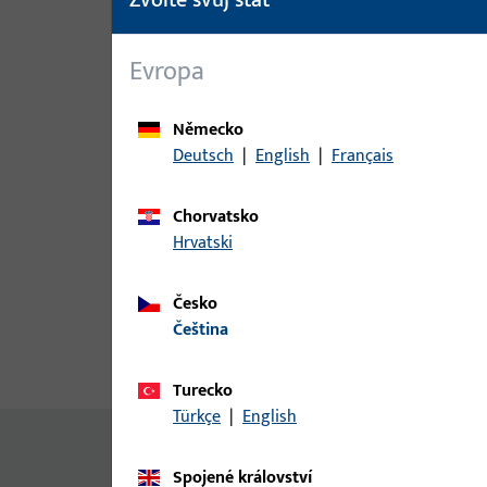
Evropa
Německo
Deutsch
|
English
|
Français
Chorvatsko
Hrvatski
Česko
čeština
Popis produktu
Technické ú
Turecko
Türkçe
|
English
Žádný obsah není k dispozici
Spojené království