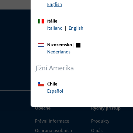
English
Itálie
Italiano
|
English
Nizozemsko
|
Nederlands
Jižní Amerika
Chile
Español
Obecné
Rychlý přístup
Právní informace
Produkty
Ochrana osobních
O nás