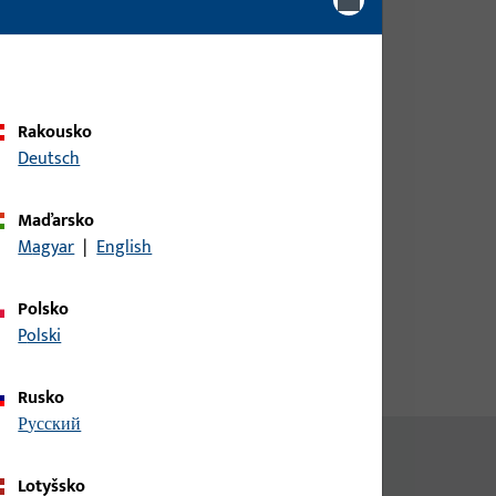
Pro získání informací o ceně
nebo objednávku zboží se
přihlaste svými zákaznickými
údaji
Rakousko
hu
Deutsch
přihlášení
Maďarsko
Magyar
|
English
Vytvořit účet
Polsko
Polski
Rusko
русский
Lotyšsko