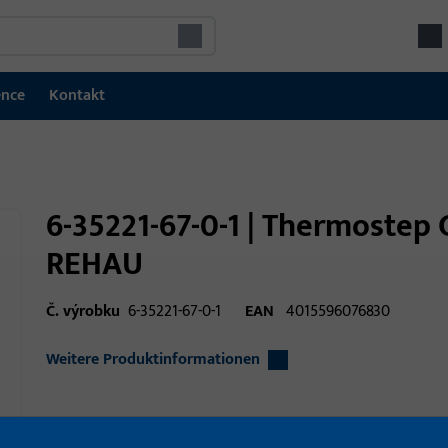
ence
Kontakt
6-35221-67-0-1 | Thermostep
REHAU
Č. výrobku
6-35221-67-0-1
EAN
4015596076830
Weitere Produktinformationen
Oblast použití
Okenní technika