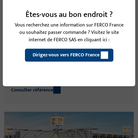
Êtes-vous au bon endroit ?
Vous recherchez une information sur FERCO France
ou souhaitez passer commande ? Visitez le site
internet de FERCO SAS en cliquant ici :
Seocho Garak Tower Séoul
Dirigez-vous vers FERCO France
Tel une vague de métal liquide, la Seocho Garak Tower
East s'élève dans le ciel de Séoul, en Corée du Sud. La
façad...
Consulter référence