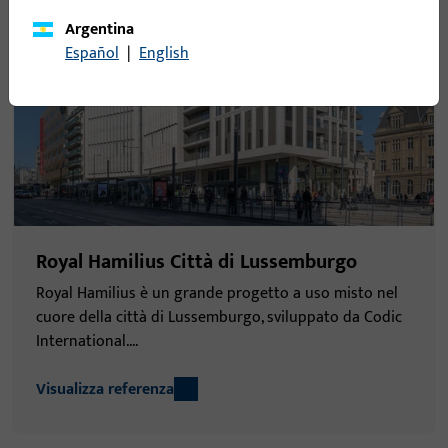
Argentina
Español
|
English
Royal Hamilius Città di Lussemburgo
Royal Hamilius è un grande progetto a uso misto nel
cuore della città di Lussemburgo, sviluppato da Codic
International....
Visualizza referenza