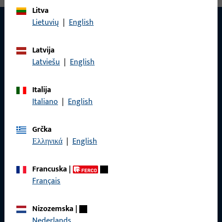
Litva
Lietuvių
|
English
KONTAKT
Latvija
Latviešu
|
English
Rado ćemo vam pomoći!
Italija
Naš tim za korisničku podršku rado će vam pomoći sa svim
Italiano
|
English
pitanjima vezanim uz proizvode, primjene i projekte.
Jednostavno nas kontaktirajte telefonom ili e-poštom.
Grčka
Ελληνικά
|
English
Obratite nam se
Francuska
|
Nazovite nas
Français
Nizozemska
|
Nederlands