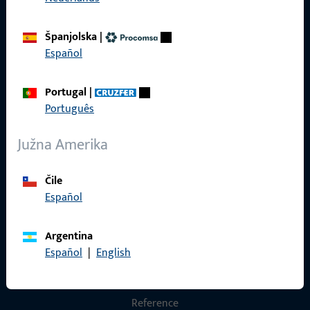
Općenito
Španjolska
|
Pravne informacije
Español
Zaštita podataka
Portugal
|
Opći uvjeti poslovanja
Português
Južna Amerika
Čile
Brzi pristup
Español
Proizvodi
Argentina
O nama
Español
|
English
Karijera
Reference