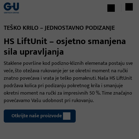
TEŠKO KRILO – JEDNOSTAVNO PODIZANJE
HS LiftUnit – osjetno smanjena
sila upravljanja
Staklene površine kod podizno-kliznih elemenata postaju sve
veće, što otežava rukovanje jer se okretni moment na ručki
znatno povećava i vrata je teško pomaknuti. Naša HS LiftUnit
podržava kolica pri podizanju pokretnog krila i smanjuje
okretni moment na ručki za impresivnih 50 %. Time značajno
povećavamo Vašu udobnost pri rukovanju.
Otkrijte naše proizvode