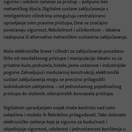
sigurno i udobno rješenje za pristup – potpuno bez
mehaničkog ključa. Digitalne sustave zaključavanja s
inteligentnim cilindrima omogućuju centralizirano
upravljanje svim pravima pristupa, čime se značajno
povećavaju sigurnost, fleksibilnost i učinkovitost – idealna
nadopuna ili alternativa mehaničkim sustavima zaključavanja.
Naše elektroničke brave i cilindri za zaključavanje pouzdano
štite od neovlaštenog pristupa i manipulacije. Idealni su za
privatne kuće, poduzeća, hotele, javne ustanove i industrijske
pogone. Zahvaljujući modularnoj konstrukciji, elektronički
sustavi zaključavanja mogu se precizno prilagoditi
individualnim zahtjevima – od jednostavnog pojedinačnog
pristupa do složenih, višerazinskih koncepata pristupa.
Digitalnim upravljanjem uvijek imate kontrolu nad svim
ovlastima i možete ih fleksibilno prilagođavati. Tako dobivate
elektroničko rješenje koje je sigurno za budućnost i
objedinjuje sigurnost, udobnost i jednostavnost korištenja u