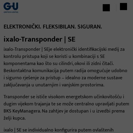
ELEKTRONIČKI. FLEKSIBILAN. SIGURAN.
ixalo-Transponder | SE
ixalo‑Transponder | SE
je elektronički identifikacijski medij za
kontrolu pristupa koji se koristi u kombinaciji s SE
komponentama kao što su cilindri, okovi ili zidni čitači.
Beskontaktna komunikacija putem radija omogućuje udobno
i sigurno rješenje za pristup – idealno za moderne sustave
zaključavanja u unutarnjim i vanjskim prostorima.
Transponder se ističe visokom energetskom učinkovitošću i
dugim vijekom trajanja te se može centralno upravljati putem
BKS KeyManagera. Na zahtjev je dostupan i u izvedbi prema
želji kupca.
ixalo | SE se individualno konfigurira putem ovlaštenih