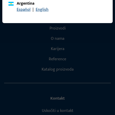
Argentina
Español
|
English
Brzi pristup
Proizvodi
O nama
Karijera
Reference
Katalog proizvoda
Kontakt
Uskočiti u kontakt