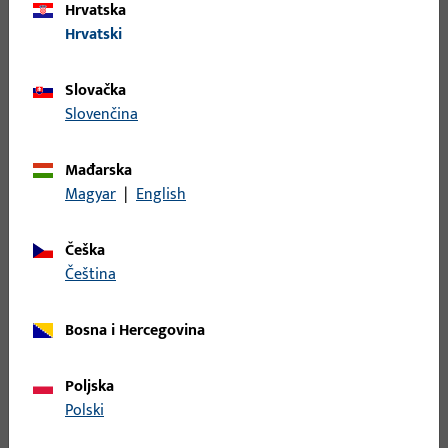
Hrvatska
Hrvatski
Dvostruki cilindar
Modularna konstrukcija i promjenjiva duljina –
Slovačka
naknadno prilagodljivo svakoj debljini vrata.
Slovenčina
Mađarska
Magyar
|
English
Češka
čeština
Bosna i Hercegovina
Poljska
Polski