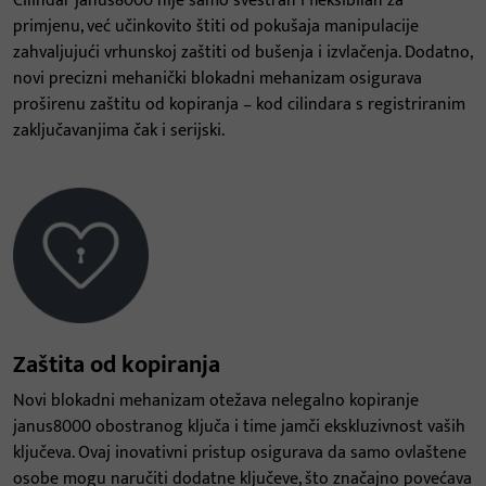
Cilindar janus8000 nije samo svestran i fleksibilan za
primjenu, već učinkovito štiti od pokušaja manipulacije
zahvaljujući vrhunskoj zaštiti od bušenja i izvlačenja. Dodatno,
novi precizni mehanički blokadni mehanizam osigurava
proširenu zaštitu od kopiranja – kod cilindara s registriranim
zaključavanjima čak i serijski.
Zaštita od kopiranja
Novi blokadni mehanizam otežava nelegalno kopiranje
janus8000 obostranog ključa i time jamči ekskluzivnost vaših
ključeva. Ovaj inovativni pristup osigurava da samo ovlaštene
osobe mogu naručiti dodatne ključeve, što značajno povećava