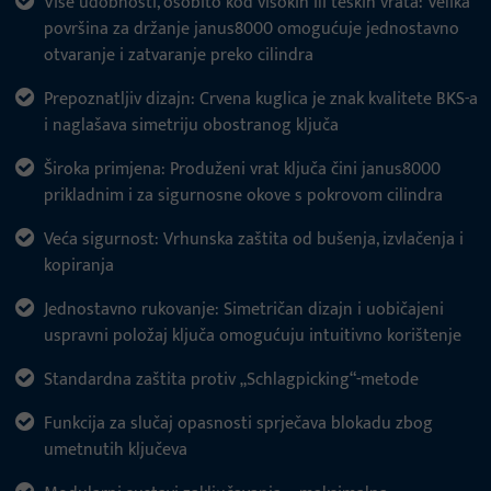
Više udobnosti, osobito kod visokih ili teških vrata: Velika
površina za držanje janus8000 omogućuje jednostavno
otvaranje i zatvaranje preko cilindra
Prepoznatljiv dizajn: Crvena kuglica je znak kvalitete BKS-a
i naglašava simetriju obostranog ključa
Široka primjena: Produženi vrat ključa čini janus8000
prikladnim i za sigurnosne okove s pokrovom cilindra
Veća sigurnost: Vrhunska zaštita od bušenja, izvlačenja i
kopiranja
Jednostavno rukovanje: Simetričan dizajn i uobičajeni
uspravni položaj ključa omogućuju intuitivno korištenje
Standardna zaštita protiv „Schlagpicking“-metode
Funkcija za slučaj opasnosti sprječava blokadu zbog
umetnutih ključeva