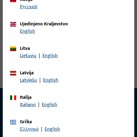
русский
FAQ PODRUČJE
Ujedinjeno Kraljevstvo
English
Imate li još pitanja?
Sve važne informacije pronaći ćete na našoj FAQ stranici.
Litva
Lietuvių
|
English
Na FAQ područje za ixalo | key
Latvija
Latviešu
|
English
Italija
Italiano
|
English
KONTAKT
Grčka
Rado ćemo vam pomoći!
Ελληνικά
|
English