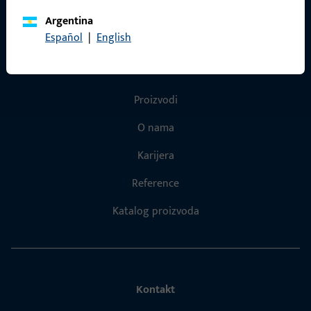
Argentina
Español
|
English
Brzi pristup
Proizvodi
O nama
Karijera
Reference
Katalog proizvoda
Kontakt