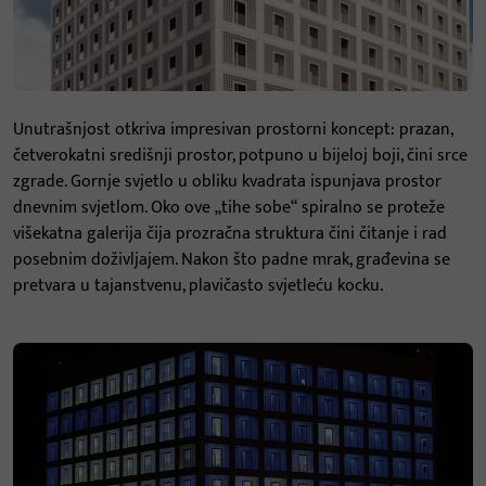
Unutrašnjost otkriva impresivan prostorni koncept: prazan,
četverokatni središnji prostor, potpuno u bijeloj boji, čini srce
zgrade. Gornje svjetlo u obliku kvadrata ispunjava prostor
dnevnim svjetlom. Oko ove „tihe sobe“ spiralno se proteže
višekatna galerija čija prozračna struktura čini čitanje i rad
posebnim doživljajem. Nakon što padne mrak, građevina se
pretvara u tajanstvenu, plavičasto svjetleću kocku.