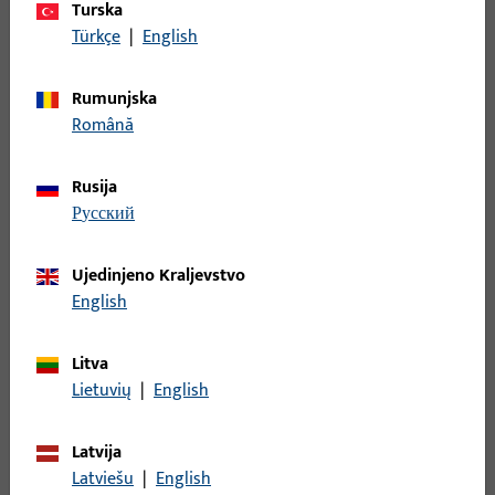
Turska
Time su ispunjeni i dizajnerski i funkcionalni zahtjevi za
Türkçe
|
English
pristupačnost, sigurnost i udobnost – u duhu moderne javne
zgrade s velikom frekvencijom korisnika.
Rumunjska
Română
Rusija
русский
Ujedinjeno Kraljevstvo
Gretsch-Unitas postavlja standarde s podizno-kliznim
English
sustavom od 1958. godine. Univerzalno primjenjivi okovi za
drvo, PVC i metal mogu se individualno prilagoditi –
Litva
uključujući rješenja za pragove. Mogu se upravljati ručno ili
Lietuvių
|
English
motorizirano, ispitani su na otpornost protiv provale do RC 3
i certificirani su i za naknadnu ugradnju.
Latvija
Latviešu
|
English