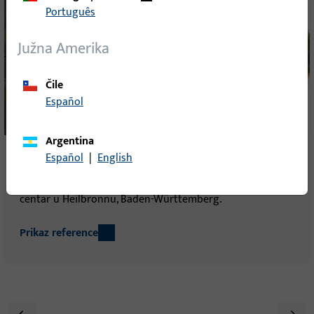
Português
Južna Amerika
Čile
Español
Argentina
Español
|
English
Experimenta Heilbronn
Experimenta regije Heilbronn-Franken je znanstveni
centar u Heilbronnu, Baden-Württemberg.
Prikaz reference