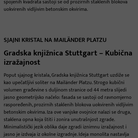
spojenih kvadrata sastoji se od prozirnih staklenih blokova
uokvirenih vidljivim betonskim okvirima.
SJAJNI KRISTAL NA MAILÄNDER PLATZU
Gradska knjižnica Stuttgart – Kubična
izražajnost
Poput sjajnog kristala, Gradska knjižnica Stuttgart uzdiže se
kao upečatljivi soliter na Mailänder Platzu. Strogo kubični
volumen građevine s duljinom stranice od 44 metra slijedi
jasno geometrijsko načelo: fasada se sastoji od ravnomjerno
raspoređenih, prozirnih staklenih blokova uokvirenih vidljivim
betonskim okvirima. Iza ove vanjske ovojnice nalazi se druga,
staklena opna koja štiti i zonira unutrašnjost zgrade.
Minimalistički jezik oblika daje zgradi iznimnu izražajnost i
jasno je izdvaja iz okolne izgradnje. Ideja monolita nastavlja