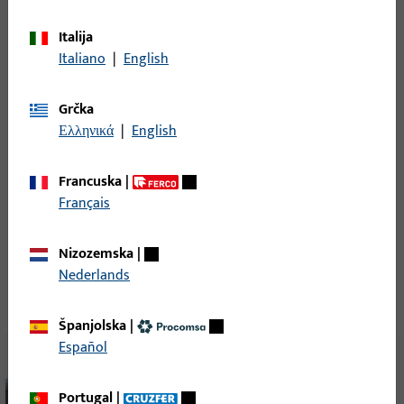
Italija
Italiano
|
English
Grčka
Sve reference
Ελληνικά
|
English
Francuska
|
Français
Daljnje reference iz iste branše
Nizozemska
|
Nederlands
Španjolska
|
Español
Portugal
|