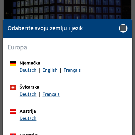
Odaberite svoju zemlju i jezik
Europa
Njemačka
Deutsch
|
English
|
Français
Švicarska
Deutsch
|
Français
Austrija
Deutsch