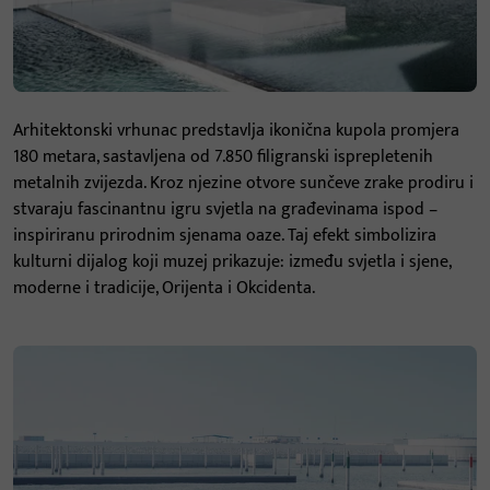
Arhitektonski vrhunac predstavlja ikonična kupola promjera
180 metara, sastavljena od 7.850 filigranski isprepletenih
metalnih zvijezda. Kroz njezine otvore sunčeve zrake prodiru i
stvaraju fascinantnu igru svjetla na građevinama ispod –
inspiriranu prirodnim sjenama oaze. Taj efekt simbolizira
kulturni dijalog koji muzej prikazuje: između svjetla i sjene,
moderne i tradicije, Orijenta i Okcidenta.