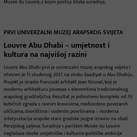
Musée du Louvre, s kojim postoji bliska suradnja.
PRVI UNIVERZALNI MUZEJ ARAPSKOG SVIJETA
Louvre Abu Dhabi – umjetnost i
kultura na najvišoj razini
Louvre Abu Dhabi prvi je univerzalni muzej arapskog svijeta i
otvoren je 11. studenog 2017. na otoku Saadiyat u Abu Dhabiju.
Projekt je izradio francuski arhitekt Jean Nouvel, koji je
modernu arhitekturu povezao s elementima tradicionalnog
arapskog graditeljstva. Rezultat je jedinstveni kompleks od 55
kubičnih zgrada s ravnim krovovima, međusobno povezanih
uličicama, dvorištima i vodenim površinama – moderna
interpretacija arapske stare gradske jezgre izravno na obali
Perzijskog zaljeva. Suradnja s pariškim Musée du Louvre
naglašava visoke umjetničke i kulturno-političke ambicije