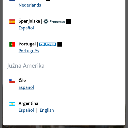
Sve reference
Nederlands
Španjolska
|
Español
Daljnje reference iz iste branše
Portugal
|
Português
Južna Amerika
Čile
Español
Argentina
Español
|
English