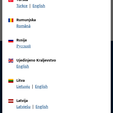
Türkçe
|
English
Kutni ležaj, ukupna širina 60 mm, ukupna visina / dubina 30
mm, ukupna duljina 100 mm, Maks. masa krila 130 kg, Smjer
Rumunjska
otvaranja graničnik Desno
Română
Rusija
русский
Ujedinjeno Kraljevstvo
KONTAKT
English
Rado ćemo vam pomoći!
Litva
Naš tim za korisničku podršku rado će vam pomoći sa svim
Lietuvių
|
English
pitanjima vezanim uz proizvode, primjene i projekte.
Jednostavno nas kontaktirajte telefonom ili e-poštom.
Latvija
Latviešu
|
English
Obratite nam se