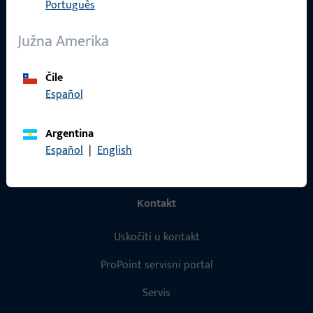
Português
Proizvodi
Južna Amerika
O nama
Karijera
Čile
Español
Reference
Katalog proizvoda
Argentina
Español
|
English
Kontakt
Uskočiti u kontakt
ProPoint servisni portal
Servis