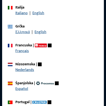
Italija
Italiano
|
English
Nazovite nas
Grčka
Ελληνικά
|
English
Općenito
Francuska
|
Français
Pravne informacije
Zaštita podataka
Nizozemska
|
Nederlands
Opći uvjeti poslovanja
Španjolska
|
Español
Brzi pristup
Portugal
|