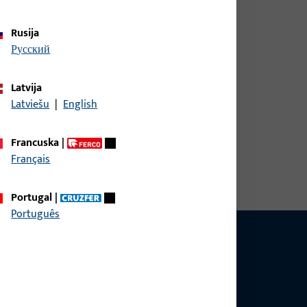
Rusija
русский
Latvija
Latviešu
|
English
ina 60 mm, ukupna visina / dubina 30 mm, ukupna
Francuska
|
sa krila 130 kg, Smjer otvaranja graničnik Lijevo
Français
Portugal
|
Português
pitanjima vezanim uz proizvode, primjene i