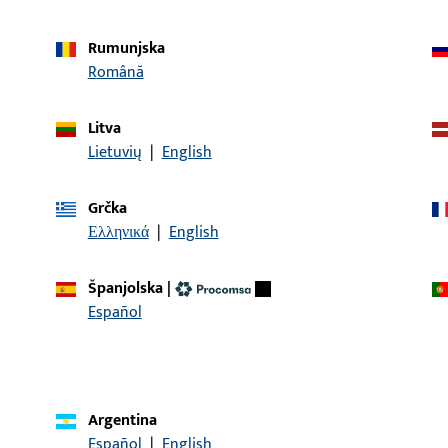
Rumunjska
Română
Litva
Lietuvių
|
English
opis artikla
NI LEŽAJ UNI-JET SCF PVC
Kutni ležaj, ukupna šir
Grčka
duljina 100 mm, Maks. ma
Ελληνικά
|
English
Španjolska
|
Español
KONTAKT
Rado ćemo vam pomoći!
Argentina
Naš tim za korisničku podršku rado će vam pomoći sa svim 
Español
|
English