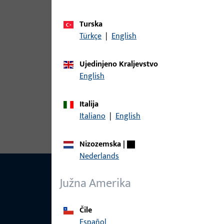
Varijante
Turska
Türkçe
|
English
Za ovaj proizvod dostupne su sljedeće varijante:
Ujedinjeno Kraljevstvo
English
artikl
6-36031-00-L-1 | Kutni ležaj | KUT
Italija
Italiano
|
English
Nizozemska
|
Nederlands
Južna Amerika
Čile
Español