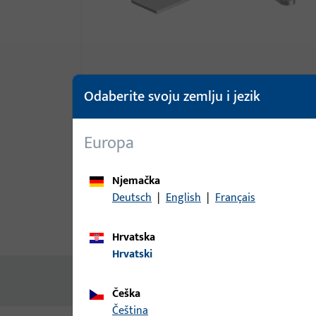
Odaberite svoju zemlju i jezik
Europa
Njemačka
Deutsch
|
English
|
Français
Opis proizvoda
Tehnički pod
Hrvatska
Hrvatski
Nema dostupnog sadržaja
Češka
čeština