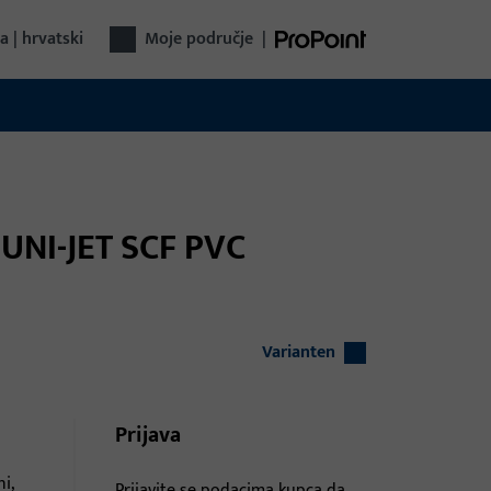
a | hrvatski
Moje područje
|
 UNI-JET SCF PVC
Varianten
Prijava
i,
Prijavite se podacima kupca da