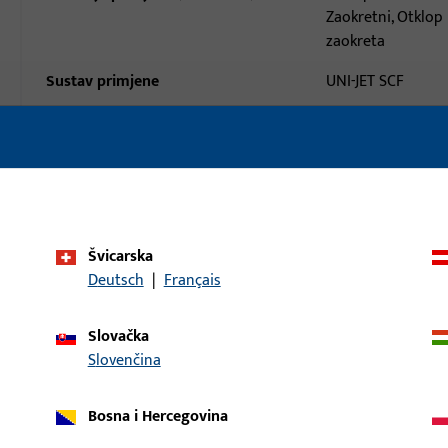
Zaokretni, Otklop 
zaokreta
Sustav primjene
UNI-JET SCF
Tip proizvoda
Kutni ležaj
Opis površine
ferGUard*silber
Bruto težina
0,137 KG
Jedinica pakiranja
1 KOM
Švicarska
Deutsch
|
Français
Najmanja jedinica narudžbe
1 KOM
aci
Preuzimanja
Slovačka
Slovenčina
Bosna i Hercegovina