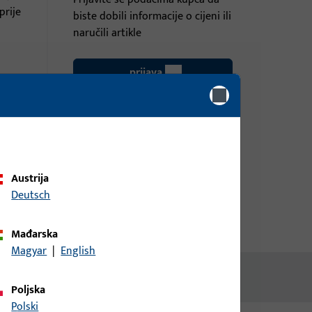
prije
biste dobili informacije o cijeni ili
naručili artikle
prijava
Izradi račun
Austrija
Deutsch
Mađarska
Magyar
|
English
Poljska
Polski