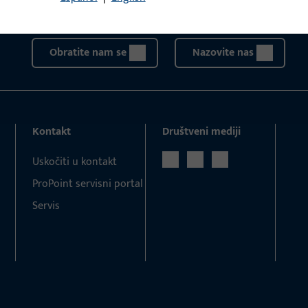
projekte. Jednostavno nas kontaktirajte telefonom ili e-po
Obratite nam se
Nazovite nas
Kontakt
Društveni mediji
Uskočiti u kontakt
ProPoint servisni portal
Servis