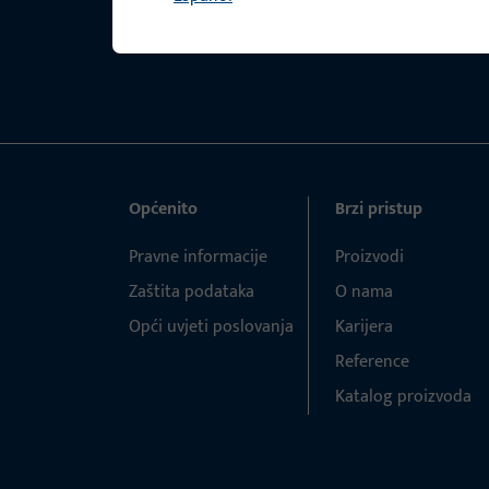
Općenito
Brzi pristup
Pravne informacije
Proizvodi
Zaštita podataka
O nama
Opći uvjeti poslovanja
Karijera
Reference
Katalog proizvoda