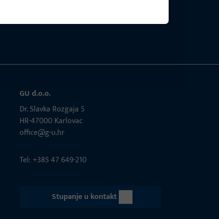
štom.
GU d.o.o.
Dr. Slavka Rozgaja 5
HR-47000 Karlovac
office@g-u.hr
Tel: +385 47 649-210
Stupanje u kontakt