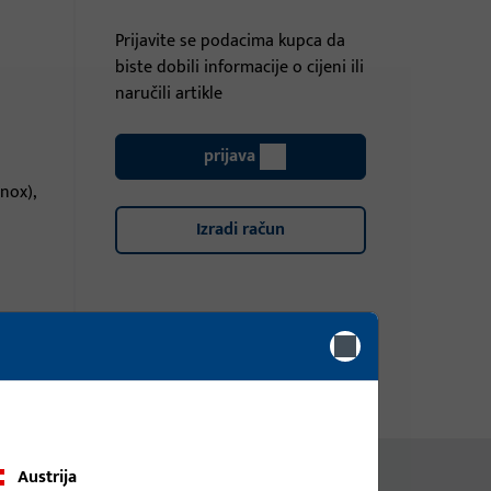
Prijavite se podacima kupca da
biste dobili informacije o cijeni ili
naručili artikle
prijava
inox),
Izradi račun
Austrija