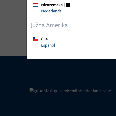
Nizozemska
|
4/20 M.AT M.EINB.ZA
Nederlands
Južna Amerika
6-27914-00-R-8 | Sigurnosni kutni
4/20 M.AT M.EINB.ZA
Čile
Español