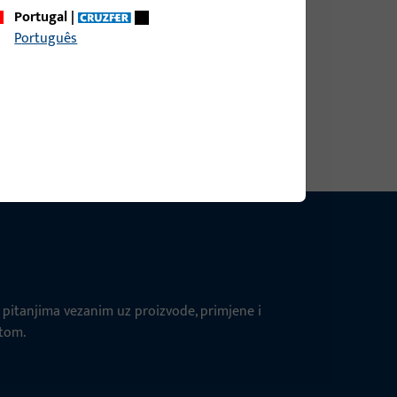
Portugal
|
ljina 266 mm, Položaj utora 10 mm, Zamjenjivi
Português
anja graničnik Desno
ni lim, ukupna širina 25 mm, ukupna visina /
ljina 266 mm, Položaj utora 10 mm, Zamjenjivi
anja graničnik Desno
pitanjima vezanim uz proizvode, primjene i
štom.