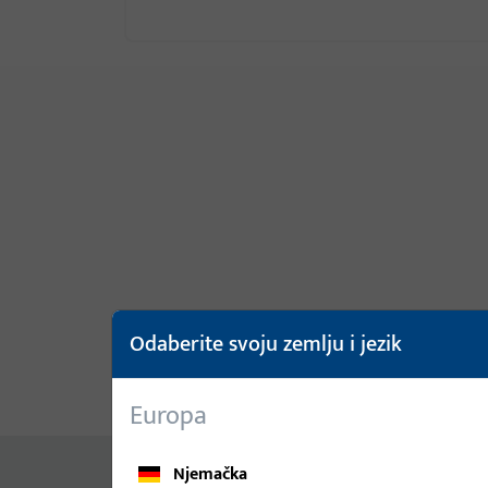
Odaberite svoju zemlju i jezik
Opis proizvoda
Tehnički pod
Europa
Njemačka
Nema dostupnog sadržaja