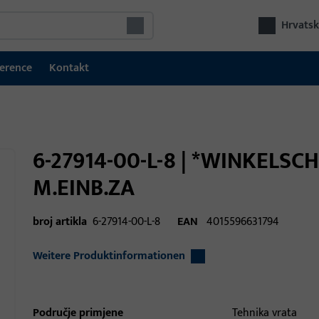
Hrvatsk
erence
Kontakt
6-27914-00-L-8 | *WINKELSCH
M.EINB.ZA
broj artikla
6-27914-00-L-8
EAN
4015596631794
Weitere Produktinformationen
Područje primjene
Tehnika vrata