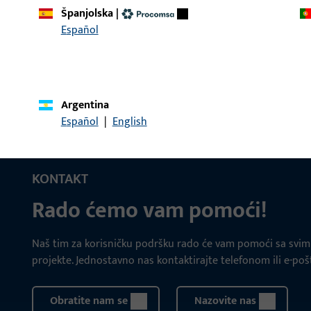
Španjolska
|
dubina 33 mm, ukupna du
Español
element Da, Smjer otvar
 prihvatni lim | *WINKELSCHLIESSBL.SE
Sigurnosni kutni prihvat
dubina 33 mm, ukupna du
Argentina
element Da, Smjer otvar
Español
|
English
KONTAKT
Rado ćemo vam pomoći!
Naš tim za korisničku podršku rado će vam pomoći sa svim 
projekte. Jednostavno nas kontaktirajte telefonom ili e-po
Obratite nam se
Nazovite nas