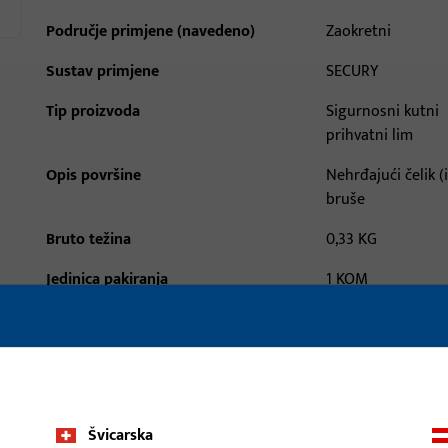
Područje primjene (navedeno)
Zaokretni
Sustav primjene
SECURY
Tip proizvoda
Sigurnosni kutni
prihvatni lim
Opis površine
Nehrđajući čelik (
bruše
Bruto težina
0,33 KG
Jedinica pakiranja
1 KOM
Najmanja jedinica narudžbe
1 KOM
aci
Preuzimanja
Švicarska