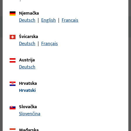
Preuzimanja
Njemačka
Deutsch
|
English
|
Français
Nema dostupnog sadržaja
Švicarska
Deutsch
|
Français
Varijante
Austrija
Deutsch
Za ovaj proizvod dostupne su sljedeće varijante:
Hrvatska
6-27914-00-L-1 | Sigurnosni kutni prihvatni
Hrvatski
lim | *WINKELSCHLIESSBL.SE 4/20 M.AT
M.EINB.ZA
Slovačka
Sigurnosni kutni prihvatni lim, ukupna širina 25 mm, ukupna
Slovenčina
visina / dubina 33 mm, ukupna duljina 266 mm, Položaj utora
10 mm, Zamjenjivi element Da, Smjer otvaranja graničnik
Mađarska