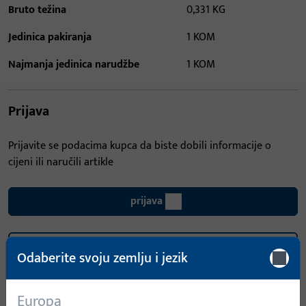
Bruto težina
0,331 KG
Jedinica pakiranja
1 KOM
Najmanja jedinica narudžbe
1 KOM
Prijava
Prijavite se podacima kupca da biste dobili informacije o
cijeni ili naručili artikle
prijava
Izradi račun
Odaberite svoju zemlju i jezik
Opis proizvoda
Tehnički podaci
Europa