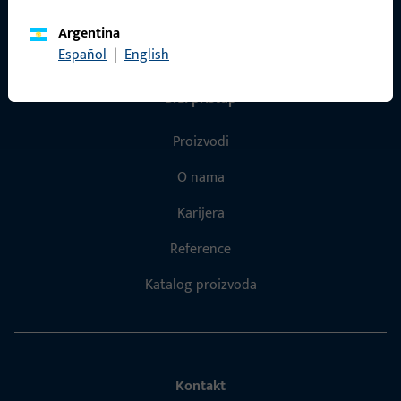
Argentina
Español
|
English
Brzi pristup
Proizvodi
O nama
Karijera
Reference
Katalog proizvoda
Kontakt