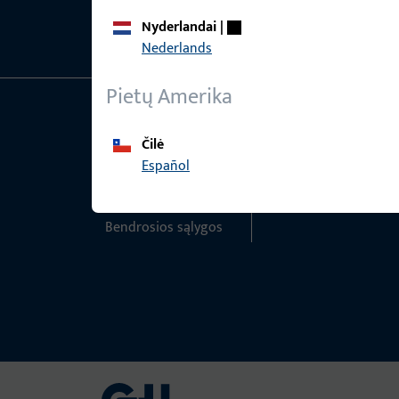
Nyderlandai
|
Nederlands
Pietų Amerika
Bendra informacija
Greita prieiga
Čilė
Español
Impressum
ProPoint paslaugų
portalas
Duomenų apsauga
Bendrosios sąlygos