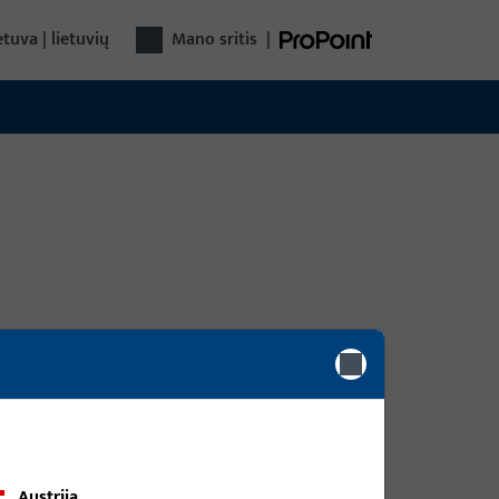
etuva | lietuvių
Mano sritis
|
Austrija