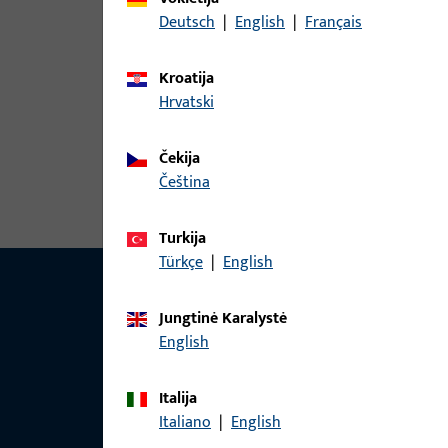
El. paštas:
Deutsch
|
English
|
Français
info@g-u.lt
Kroatija
Įmonės registracijos numeris:
110785664
Hrvatski
PVM kodas:
LT107856610
Čekija
Generalinis direktorius:
Artūras Grumulaitis
čeština
Turkija
Türkçe
|
English
Jungtinė Karalystė
English
Italija
Italiano
|
English