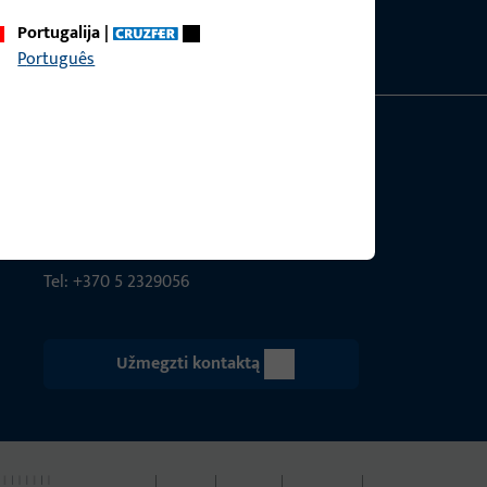
ms
Portugalija
|
Português
Eišiškių pl. 127
02184 Vil­nius
info@g-u.lt
Tel: +370 5 2329056
Užmegzti kontaktą