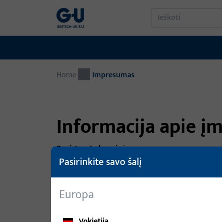
Home
Impresumas
Informacija apie į
Registruota buveinė:
Pasirinkite savo šalį
Eišiškių pl. 127, LT-02184 Vilnius, Lietuva
Telefonas:
Europa
+370 5 232 90 56
Vokietija