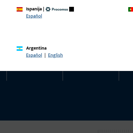
Susisiekite su mumis
Paskambinkite mu
Ispanija
|
Español
Kontaktas
Socialiniai tinklai
Argentina
Español
|
English
Susisiekti