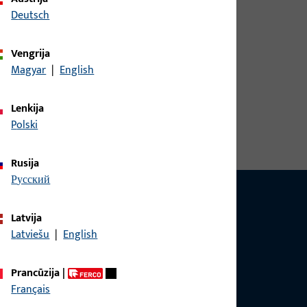
Deutsch
Vengrija
Magyar
|
English
Lenkija
Polski
Rusija
русский
Latvija
Latviešu
|
English
ais, susijusiais su produktais, taikymu ir
Prancūzija
|
 paštu.
Français