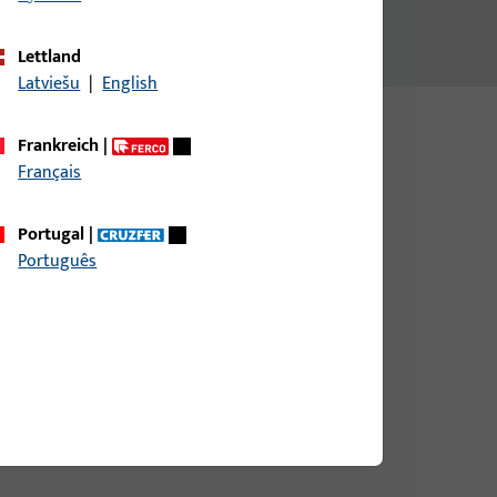
Lettland
Latviešu
|
English
Frankreich
|
Français
Portugal
|
Português