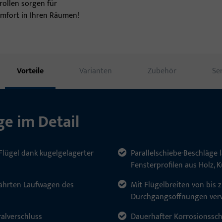
inn
ollen sorgen für
omfort in Ihren Räumen!
Vorteile
Varianten
Zubehör
Se
ge im Detail
lügel dank kugelgelagerter
Parallelschiebe-Beschläge l
Fensterprofilen aus Holz, K
währten Laufwagen des
Mit Flügelbreiten von bis
Durchgangsöffnungen verw
alverschluss
Dauerhafter Korrosionssch