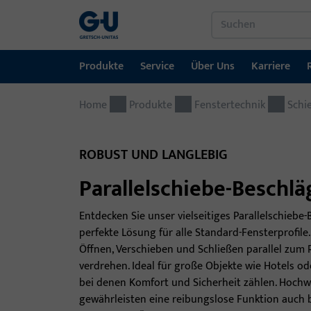
Produkte
Service
Über Uns
Karriere
Home
Produkte
Service
Über Uns
Karriere
Referenzen
Kontakt
Produkte
Fenstertechnik
Schi
Fenstertechnik
Downloadportal
GU-Gruppe weltweit
Jobportal
ROBUST UND LANGLEBIG
Türtechnik
Parallelschiebe-Beschlä
Automatische Eingangsysteme
Entdecken Sie unser vielseitiges Parallelschiebe
Montagematerial
perfekte Lösung für alle Standard-Fensterprofile.
Öffnen, Verschieben und Schließen parallel zum
verdrehen. Ideal für große Objekte wie Hotels od
bei denen Komfort und Sicherheit zählen. Hochw
gewährleisten eine reibungslose Funktion auch 