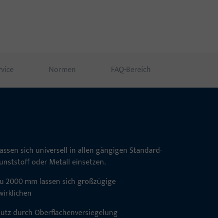
ovativ, durchdacht.
rvice
Normen
FAQ-Bereich
assen sich universell in allen gängigen Standard-
unststoff oder Metall einsetzen.
 zu 2000 mm lassen sich großzügige
irklichen
utz durch Oberflächenversiegelung