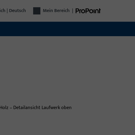
ich | Deutsch
Mein Bereich
|
stertechnik
 Unternehmensgruppe Gretsch-Unitas bietet
elligente Lösungen für Fenster: Beschläge,
teme für Sicherheit und Komfort – zuverlässig,