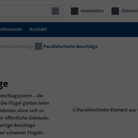
Newsletter
Österre
Referenzen
Kontakt
ebetürbeschläge
Fenstertechnik
Parallelschiebe-Beschläge
Fensterbeschläge
Schiebetürbeschläge
ge
Fenstergriffe und Zubehör
-Beschlagsystem – die
RWA & Lüftungssysteme
 Die Flügel gleiten beim
Fen
 Rahmen, ohne sich zu
Die
er öffentliche Gebäude,
int
ertige Beschläge
Sys
bei schweren Flügeln