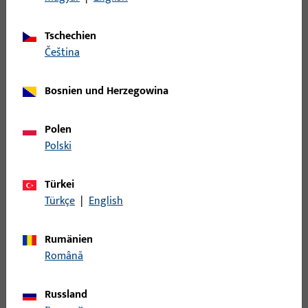
LAPPENSCHLIESSBLECH, DIN LS, AUS NICHTROST.STAHL,ECKIG,
Tschechien
čeština
B 9000 0196 | SCHLIESSBLECH-R-
L28/43x200x1,5-EKG
Bosnien und Herzegowina
Polen
LAPPENSCHLIESSBLECHE DIN RS AUS NICHTROST.STAHL,ECKIG,
Polski
B 9000 0203 | SCHLIESSBLECH-L-
Türkei
W24x26x200x2-EKG-X
Türkçe
|
English
WINKELSCHLIESSBLECHE DIN LS AUS NICHTROST.STAHL,ECKIG,
Rumänien
200x24x26x2
Română
Russland
B 9000 0204 | SCHLIESSBLECH-R-