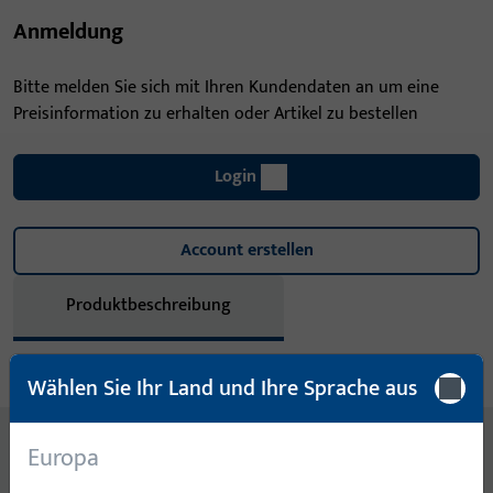
Anmeldung
Bitte melden Sie sich mit Ihren Kundendaten an um eine
Preisinformation zu erhalten oder Artikel zu bestellen
Login
Account erstellen
Produktbeschreibung
Technische Daten
Downloads
Wählen Sie Ihr Land und Ihre Sprache aus
Inhalt
Europa
LAPPENSCHLIESSBLECH, 24X180 MM