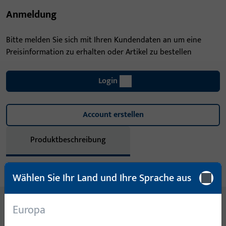
Anmeldung
Bitte melden Sie sich mit Ihren Kundendaten an um eine
Preisinformation zu erhalten oder Artikel zu bestellen
Login
Account erstellen
Produktbeschreibung
Technische Daten
Downloads
Wählen Sie Ihr Land und Ihre Sprache aus
Inhalt
Europa
LAPPENSCHLIESSBL.ABGER. AUS NICHTR. STAHL, MASS A=