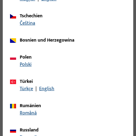
LAPPENSCHLIESSBLECH, DIN LS, AUS NICHTROST.STAHL,ECKIG,
Tschechien
čeština
B 9000 0196 | SCHLIESSBLECH-R-
L28/43x200x1,5-EKG
Bosnien und Herzegowina
Polen
LAPPENSCHLIESSBLECHE DIN RS AUS NICHTROST.STAHL,ECKIG,
Polski
B 9000 0203 | SCHLIESSBLECH-L-
Türkei
W24x26x200x2-EKG-X
Türkçe
|
English
WINKELSCHLIESSBLECHE DIN LS AUS NICHTROST.STAHL,ECKIG,
Rumänien
200x24x26x2
Română
Russland
B 9000 0204 | SCHLIESSBLECH-R-