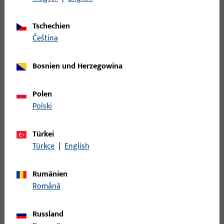
LAPPENSCHLIESSBLECH, DIN LS, AUS NICHTROST.STAHL,ECKIG,
Tschechien
čeština
B 9000 0196 | SCHLIESSBLECH-R-
L28/43x200x1,5-EKG
Bosnien und Herzegowina
Polen
LAPPENSCHLIESSBLECHE DIN RS AUS NICHTROST.STAHL,ECKIG,
Polski
B 9000 0203 | SCHLIESSBLECH-L-
Türkei
W24x26x200x2-EKG-X
Türkçe
|
English
WINKELSCHLIESSBLECHE DIN LS AUS NICHTROST.STAHL,ECKIG,
Rumänien
200x24x26x2
Română
Russland
B 9000 0204 | SCHLIESSBLECH-R-