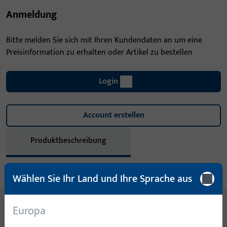
Anmeldung
Bitte melden Sie sich mit Ihren Kundendaten an um eine
Preisinformation zu erhalten oder Artikel zu bestellen
Login
Account erstellen
Produktbeschreibung
Technische Daten
Downloads
Wählen Sie Ihr Land und Ihre Sprache aus
Inhalt
Europa
SCHLIESSBLECH 245 X 24 X 3 MM, NICHTR. STAHL, ECKIG,