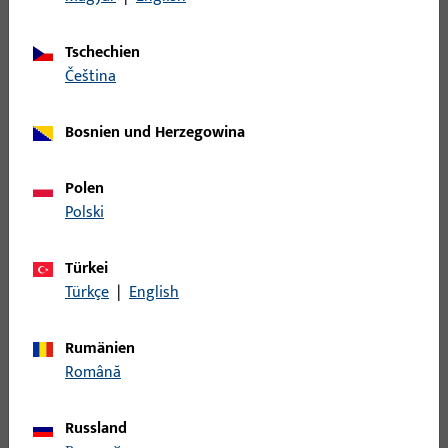
LAPPENSCHLIESSBLECH, DIN LS, AUS NICHTROST.STAHL,ECKIG,
Tschechien
čeština
B 9000 0196 | SCHLIESSBLECH-R-
L28/43x200x1,5-EKG
Bosnien und Herzegowina
Polen
LAPPENSCHLIESSBLECHE DIN RS AUS NICHTROST.STAHL,ECKIG,
Polski
B 9000 0203 | SCHLIESSBLECH-L-
Türkei
W24x26x200x2-EKG-X
Türkçe
|
English
WINKELSCHLIESSBLECHE DIN LS AUS NICHTROST.STAHL,ECKIG,
Rumänien
200x24x26x2
Română
Russland
B 9000 0204 | SCHLIESSBLECH-R-