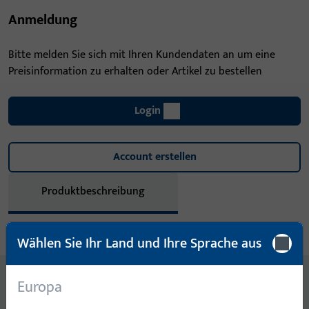
Anmeldung
Bitte melden Sie sich mit Ihren Kundendaten an um eine
Preisinformation zu erhalten oder Artikel zu bestellen
Login
Account erstellen
Produktbeschreibung
Technische Daten
Downloads
Wählen Sie Ihr Land und Ihre Sprache aus
Inhalt
Europa
SCHLIESSBLECH 270 X 24 X 3 MM, NICHTR. STAHL, ECKIG,