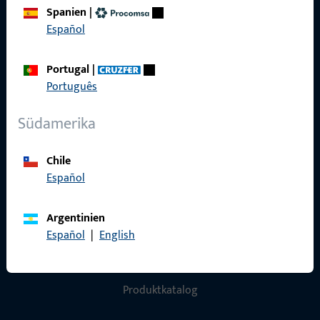
Impressum
Spanien
|
Español
Datenschutz
AGB
Portugal
|
Português
Südamerika
Schnelleinstieg
Chile
Produkte
Español
Über Uns
Argentinien
Karriere
Español
|
English
Referenzen
Produktkatalog