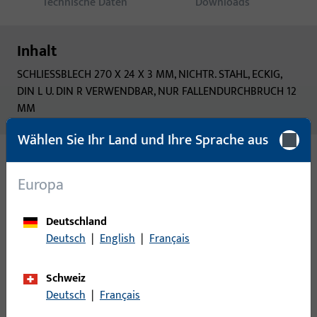
Technische Daten
Downloads
Inhalt
SCHLIESSBLECH 270 X 24 X 3 MM, NICHTR. STAHL, ECKIG,
DIN L U. DIN R VERWENDBAR, NUR FALLENDURCHBRUCH 12
MM
Wählen Sie Ihr Land und Ihre Sprache aus
Varianten
Europa
Zu diesem Produkt gibt es folgende Varianten:
Deutschland
Deutsch
|
English
|
Français
B 9000 0107 | SCHLIESSBLECH-
L26/40x170x1,75-EKG-NISI
Schweiz
Deutsch
|
Français
LAPPENSCHLIESSBLECH, 26/40x170x1,75 MM, DIN