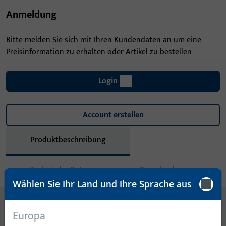
Anmeldung
Bitte melden Sie sich mit Ihren Kundendaten an um eine
Preisinformation zu erhalten oder Artikel zu bestellen
Login
Account erstellen
Produktbeschreibung
Technische Daten
Downloads
Wählen Sie Ihr Land und Ihre Sprache aus
Inhalt
Europa
U-SCHLIESSBLECH 24x268x5x1,5 MM, NICHTR. STAHL, ECKIG,